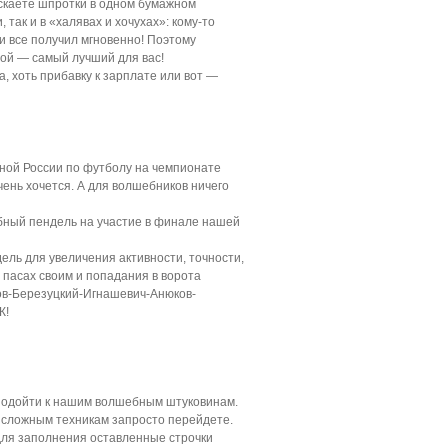
ускаете шпротки в одном бумажном
 так и в «халявах и хочухах»: кому-то
 и все получил мгновенно! Поэтому
ной — самый лучший для вас!
а, хоть прибавку к зарплате или вот —
ой России по футболу на чемпионате
чень хочется. А для волшебников ничего
бный пендель на участие в финале нашей
ль для увеличения активности, точности,
 пасах своим и попадания в ворота
в-Березуцкий-Игнашевич-Анюков-
К!
 подойти к нашим волшебным штуковинам.
и сложным техникам запросто перейдете.
 для заполнения оставленные строчки