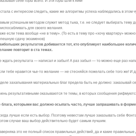
аказывая себе горы всего. И эти горы шли к ним!
 стала с интересом следить, какие же алгоритмы успеха наблюдались в этом 
амым успешным методом служит метод тыка, т.е. не следует выбирать тему д
риспосабливать для своего желания.
аже если тема вообще «не в тему». (То есть в тему про «хочу квартиру» можн
спешную сдачу экзаменов)
аибольших результатов добивается тот, кто опубликует наибольшее количес
елание повторит в ста темах.
е ждать результата — написал и забыл! А раз забыл — то можно еще раз напи
сли тебе нравится чье-то желание — не стесняйся пожелать себе того же! И д
 деле захапывания материальных благ предела быть не должно: заказывай се
чень результативными оказываются те темы, в которых сообщения рифмуются
е блага, которыми вас должно осыпать часто, лучше запрашивать в форме
сегда лучше если есть выбор. Поэтому невестам лучше заказывать себе Фонт
 этом случае ваш выбор действительно будет самым лучшим.
аверняка это не полный список правильных действий, да и какие правильные 