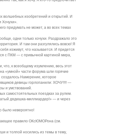
енно так, как я хочу. А кто-то предпочитает
х волшебных изобретений и открытий. И
и Хочухи».
его придумать не может, а во всех темах
ообще, одни только хочухи. Раздражало это
ерритория. И там они разгулялись вовсю! Я
 себя изживут, что называется. И придется
ься с ПКМ — с привычной картиной мира,
и, что, к всеобщему изумлению, весь этот
, на «умной» части форума шли горячие
ы создалось Намерение, которое
алявщиков девицы горлопанили: ХОЧУ!!!! —
азы и умствований.
вых самостоятельных поездках за рулем.
богатый дядюшка-миллиардер!» — и через
то было невероятно!
лагающее правило ОКсЮМОРона (см.
уши и толпой носились из темы в тему,