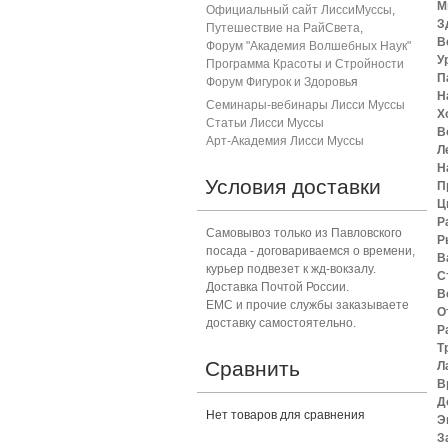
М
Официальный сайт ЛиссиМуссы
,
З
Путешествие на РайСвета
,
В
Форум "Академия Волшебных Наук"
У
Программа Красоты и Стройности
П
Форум Фигурок и Здоровь
я
Н
Семинары-вебинары Лисси Муссы
Х
Статьи Лисси Муссы
В
Арт-Академия Лисси Муссы
Л
Н
Условия доставки
П
Ц
Р
Самовывоз только из Павловского
Р
посада - договариваемся о времени,
В
курьер подвезет к жд-вокзалу.
С
Доставка Почтой России.
В
ЕМС и прочие службы заказываете
О
доставку самостоятельно.
Р
Т
Сравнить
Л
В
Д
Нет товаров для сравнения
Э
З