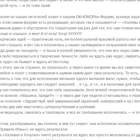
 не люблю, когда само все падает в лапки, и это мой выбор — получать дары им
ругой путь — и он тоже прав!
ногие из наших читателей знают о нашем ОКсЮМОРон-Форуме, кузнице наши
а этом самом форуме есть резервация, которая так и называется — «Халявы 
авным-давно я обустроила эту территорию как раз для тех, кто сам толком нич
олько и слышно: и мне! И я! хочу! Хочу! ХОЧУ!!!
ворческих идей — практически ноль, интеллектуальной красивой работы нет в
еня страшно, и вот так и получилась у наших халявщиков и хочушников своя т
уда даже не заходила — и была в полной уверенности, что они все скоро сами
м либо перековаться в творческие личности, либо не ждать уже чудес, смирит
де чудес не бывает и ждать их бестолку.
о этого, как ни странно, не произошло, а через какое-то время мы все заметил
ребезг и хохот с повизгиванием и шумом-гамом дает свои результаты. То есть
ебаты о том, что для исполнения желания одного желания мало, нужно, чтоб
еобходимо зарядить как следует энергией… и т.д., и т.п., а в загончике для х
 у них появлялось все, что они себе заказывали, безо всякой теоретической б
ни вопили: «Машина, приди!!!» — и через две-три недели отчитывались о пер
ни голосили: «Здравствуй, мой американский (арабский, новорусский и пр.) 
есяц-два уже хвастались суперноутбуками и шубками.
ни верещали, смеялись и требовали, и все их требования исполнялись — и э
отом, разобравшись, мы поняли, в чем тут секрет: они исполняли основопо
Правила Игры»): не ждать результата!
а «Халявах и Хочухах» никто результата не ждал, все просто веселились от д