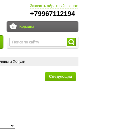
Заказать обратный звонок
+79967112194
и
Корзина:
лявы и Хочухи
Следующий