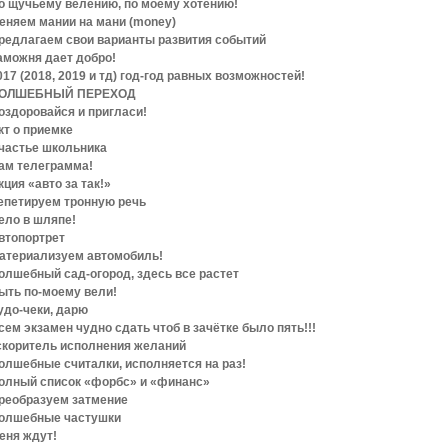
о щучьему велению, по моему хотению!
еняем мании на мани (money)
редлагаем свои варианты развития событий
аможня дает добро!
017 (2018, 2019 и тд) год-год равных возможностей!
ОЛШЕБНЫЙ ПЕРЕХОД
оздоровайся и пригласи!
кт о приемке
частье школьника
ам телеграмма!
кция «авто за так!»
епетируем тронную речь
ело в шляпе!
втопортрет
атериализуем автомобиль!
олшебный сад-огород, здесь все растет
ыть по-моему вели!
удо-чеки, дарю
сем экзамен чудно сдать чтоб в зачётке было пять!!!
скоритель исполнения желаний
олшебные считалки, исполняется на раз!
олный список «форбс» и «финанс»
реобразуем затмение
олшебные частушки
еня ждут!