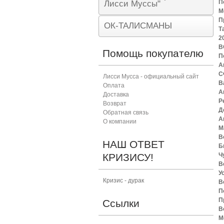
П
Лисси Муссы"
М
П
ОК-ТАЛИСМАНЫ
Т
2
В
Помощь покупателю
П
А
С
Лисси Мусса - официальный сайт
В
Оплата
А
Доставка
Р
Возврат
Д
Обратная связь
А
О компании
М
В
НАШ ОТВЕТ
Б
КРИЗИСУ!
Ч
В
У
Кризис - дурак
В
П
П
Ссылки
В
М