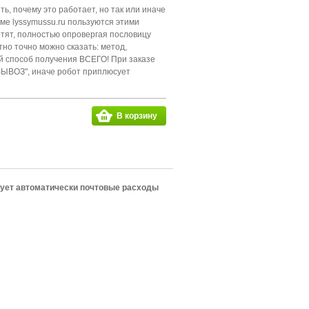
ь, почему это работает, но так или иначе
ме lyssymussu.ru пользуются этими
отят, полностью опровергая пословицу
тно точно можно сказать: метод,
ий способ получения ВСЕГО! При заказе
ВЫВОЗ", иначе робот приплюсует
В корзину
сует автоматически почтовые расходы