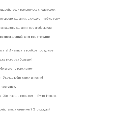
чудодействе, и выяснилось следующее:
ля своего желания, а следует любую тему
о вставлять желания про любовь или
тво желаний, а не тот, кто одно
сать! И написать вообще про другое!
аже в сто раз больше!
бе всего по максимуму!
. Удача любит стихи и песни!
 частушек.
ан Женихов, а женихам — Букет Невест.
действия, а какие нет? Это каждый