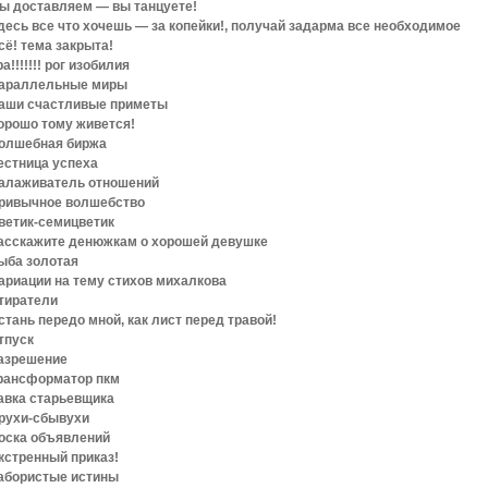
ы доставляем — вы танцуете!
десь все что хочешь — за копейки!, получай задарма все необходимое
сё! тема закрыта!
ра!!!!!!! рог изобилия
араллельные миры
аши счастливые приметы
орошо тому живется!
олшебная биржа
естница успеха
алаживатель отношений
ривычное волшебство
ветик-семицветик
асскажите денюжкам о хорошей девушке
ыба золотая
ариации на тему стихов михалкова
тиратели
стань передо мной, как лист перед травой!
тпуск
азрешение
рансформатор пкм
авка старьевщика
рухи-сбывухи
оска объявлений
кстренный приказ!
абористые истины