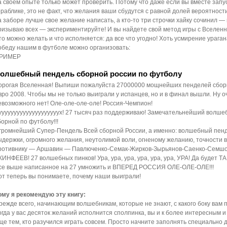
а своем опыте только может проверить. Потому что даже если вы вместе зап
ораблике, это не факт, что желания ваши сбудутся с равной долей вероятности,
а заборе лучше свое желание написать, а кто-то три строчки хайку сочинил —
ризываю всех — экспериментируйте! И вы найдете свой метод игры с Вселен
то можно желать и что исполняется: да все что угодно! Хоть усмирение ураган
обеду нашим в футболе можно организовать:
РИМЕР
олшебный пендель сборной россии по футболу
орогая Вселенная! Выпиши пожалуйста 27000000 мощнейших пенделей сборн
вро 2008. Чтобы мы не только выиграли у испанцев, но и в финал вышли. Ну о
евозможного нет! Оле-оле-оле-оле! Россия-Чемпион!
уууууууууууууууууууух! 27 тысяч раз поддерживаю! Замечательнейший волше
борной по футболу!!!
громнейший Супер-Пендель Всей сборной России, а именно: волшебный пенде
ыдержки, огромного желания, неутолимой воли, огненому желанию, точности в
ротивнику — Аршавин — Павлюченко-Семак-Жирков-Зырьянов-Саенко-Семшо
КИНФЕЕВ! 27 волшебных пинков! Ура, ура, ура, ура, ура, ура, УРА! Да будет ТА
се выше написанное на 27 умножить и ВПЕРЕД РОССИЯ ОЛЕ-ОЛЕ-ОЛЕ!!!
от теперь вы понимаете, почему наши выиграли!
ому я рекомендую эту книгу:
режде всего, начинающим волшебникам, которые не знают, с какого боку вам
огда у вас десяток желаний исполнится сполпинка, вы и к более интересным 
ще тем, кто разучился играть совсем. Просто начните заполнять специально