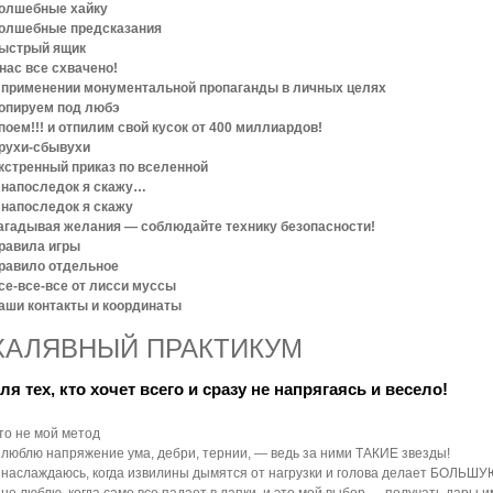
олшебные хайку
олшебные предсказания
ыстрый ящик
 нас все схвачено!
 применении монументальной пропаганды в личных целях
опируем под любэ
поем!!! и отпилим свой кусок от 400 миллиардов!
рухи-сбывухи
кстренный приказ по вселенной
 напоследок я скажу…
 напоследок я скажу
агадывая желания — соблюдайте технику безопасности!
равила игры
равило отдельное
се-все-все от лисси муссы
аши контакты и координаты
ХАЛЯВНЫЙ ПРАКТИКУМ
ля тех, кто хочет всего и сразу не напрягаясь и весело!
то не мой метод
 люблю напряжение ума, дебри, тернии, — ведь за ними ТАКИЕ звезды!
 наслаждаюсь, когда извилины дымятся от нагрузки и голова делает БОЛЬШ