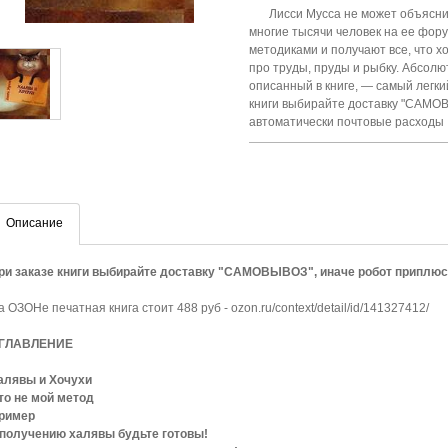
Лисси Мусса не может объяснит
многие тысячи человек на ее фору
методиками и получают все, что х
про труды, пруды и рыбку. Абсолю
описанный в книге, — самый легк
книги выбирайте доставку "САМО
автоматически почтовые расходы
Описание
ри заказе книги выбирайте доставку "САМОВЫВОЗ", иначе робот приплю
а ОЗОНе печатная книга стоит 488 руб - ozon.ru/context/detail/id/141327412/
ГЛАВЛЕНИЕ
алявы и Хочухи
то не мой метод
ример
 получению халявы будьте готовы!