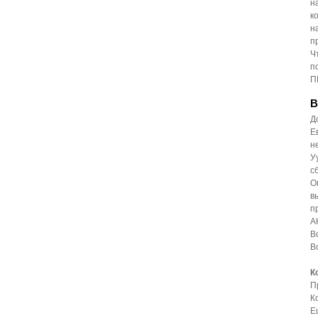
н
к
н
п
Ч
п
П
В
Д
Е
н
У
с
О
в
п
А
В
В
К
П
К
Е