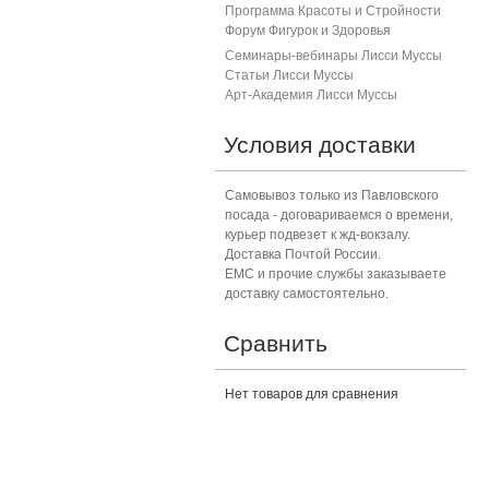
Программа Красоты и Стройности
Форум Фигурок и Здоровь
я
Семинары-вебинары Лисси Муссы
Статьи Лисси Муссы
Арт-Академия Лисси Муссы
Условия доставки
Самовывоз только из Павловского
посада - договариваемся о времени,
курьер подвезет к жд-вокзалу.
Доставка Почтой России.
ЕМС и прочие службы заказываете
доставку самостоятельно.
Сравнить
Нет товаров для сравнения