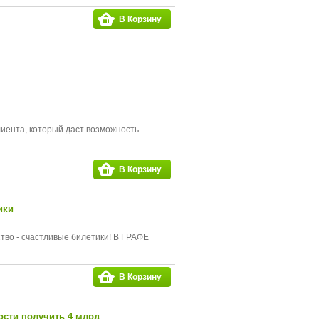
В Корзину
иента, который даст возможность
В Корзину
ики
ство - счастливые билетики! В ГРАФЕ
В Корзину
ости получить 4 млрд