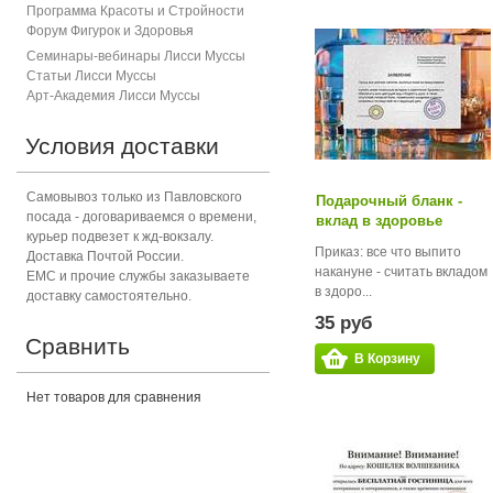
Программа Красоты и Стройности
Форум Фигурок и Здоровь
я
Семинары-вебинары Лисси Муссы
Статьи Лисси Муссы
Арт-Академия Лисси Муссы
Условия доставки
Самовывоз только из Павловского
Подарочный бланк -
посада - договариваемся о времени,
вклад в здоровье
курьер подвезет к жд-вокзалу.
Приказ: все что выпито
Доставка Почтой России.
накануне - считать вкладом
ЕМС и прочие службы заказываете
в здоро...
доставку самостоятельно.
35 руб
Сравнить
В Корзину
Нет товаров для сравнения