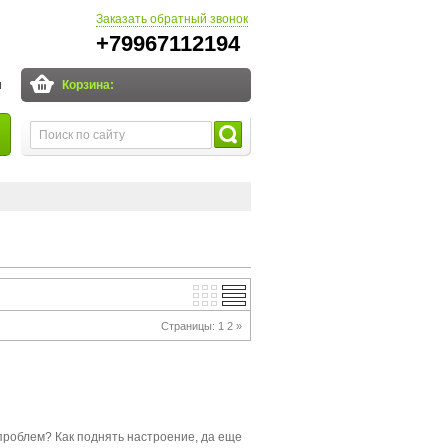
Заказать обратный звонок
+79967112194
и
Корзина:
Страницы:
1
2
»
 проблем? Как поднять настроение, да еще