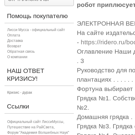
робот приплюсуе
Помощь покупателю
ЭЛЕКТРОННАЯ ВЕ
Лисси Мусса - официальный сайт
На сайте издатель
Оплата
Доставка
-
https://ridero.ru
Возврат
Оглавление Наши денежные
Обратная связь
О компании
. 3
Руководство для п
НАШ ОТВЕТ
КРИЗИСУ!
плантациях . . . . . . . .
Фортуна выбирает смеющ
Кризис - дурак
Грядка №1. Собственно г
Ссылки
№2.
Домашняя грядка . . . . .
Официальный сайт ЛиссиМуссы
,
Грядка №3. Грядка супер
Путешествие на РайСвета
,
Форум "Академия Волшебных Наук"