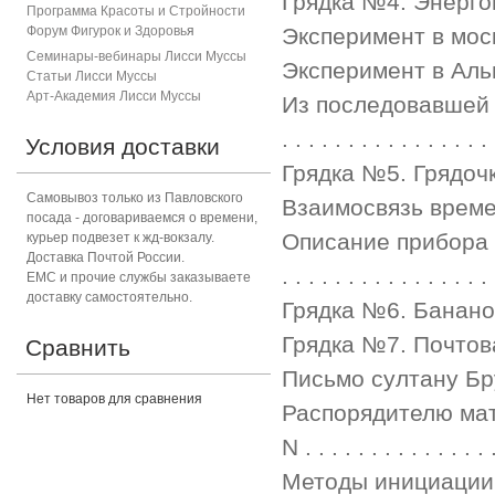
Грядка №4. Энергоин
Программа Красоты и Стройности
Форум Фигурок и Здоровь
я
Эксперимент в моско
Семинары-вебинары Лисси Муссы
Эксперимент в Альмери
Статьи Лисси Муссы
Арт-Академия Лисси Муссы
Из последовавшей п
. . . . . . . . . . . . . . . .
Условия доставки
Грядка №5. Грядочка на 
Самовывоз только из Павловского
Взаимосвязь времени и д
посада - договариваемся о времени,
Описание прибора с к
курьер подвезет к жд-вокзалу.
Доставка Почтой России.
. . . . . . . . . . . . . . . .
ЕМС и прочие службы заказываете
доставку самостоятельно.
Грядка №6. Банановая гря
Грядка №7. Почтовая гряд
Сравнить
Письмо султану Брунея . .
Нет товаров для сравнения
Распорядителю ма
N . . . . . . . . . . . . . .
Методы инициации Докум