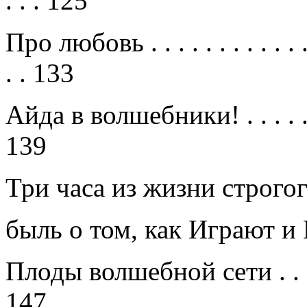
. . .
125
Про любовь
. . . . . . . . . . . 
. .
133
Айда в волшебники!
. . . . 
139
Три часа из жизни строго
быль о том, как Играют 
Плоды волшебной сети
. . 
147