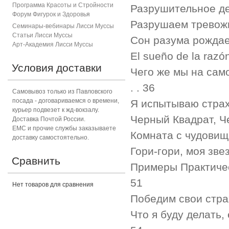
Программа Красоты и Стройности
Разрушительное действи
Форум Фигурок и Здоровь
я
Разрушаем тревожность . .
Семинары-вебинары Лисси Муссы
Статьи Лисси Муссы
Сон разума рождает чудов
Арт-Академия Лисси Муссы
El sueño de la razón p
Условия доставки
Чего же мы на самом д
. . 36
Самовывоз только из Павловского
посада - договариваемся о времени,
Я испытываю страх, когда
курьер подвезет к жд-вокзалу.
Черный Квадрат, Черный К
Доставка Почтой России.
ЕМС и прочие службы заказываете
Комната с чудовищами . . 
доставку самостоятельно.
Гори-гори, моя звезда!
Сравнить
Примеры Практическо
51
Нет товаров для сравнения
Победим свои страхи! . . .
Что я буду делать, 