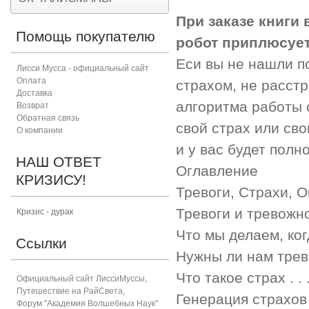
При заказе книги
Помощь покупателю
робот приплюсуе
Еси вы не нашли п
Лисси Мусса - официальный сайт
Оплата
страхом, не расст
Доставка
алгоритма работы 
Возврат
Обратная связь
свой страх или сво
О компании
и у вас будет полн
НАШ ОТВЕТ
Оглавление
КРИЗИСУ!
Тревоги, Страхи, Опасения
Тревоги и тревожность . . 
Кризис - дурак
Что мы делаем, когда 
Ссылки
Нужны ли нам тревоги? . .
Что такое страх . . . . . . 
Официальный сайт ЛиссиМуссы
,
Путешествие на РайСвета
,
Генерация страхов . . . . 
Форум "Академия Волшебных Наук"