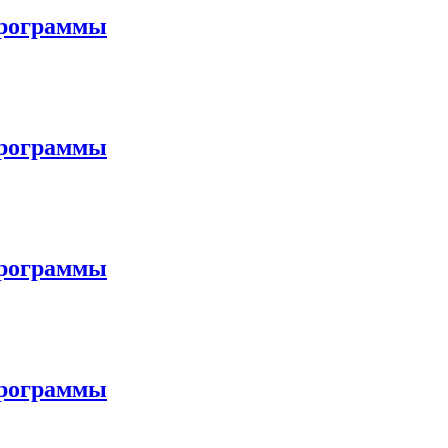
программы
программы
программы
программы