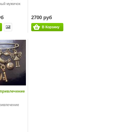
ный мужичок
уб
2700 руб
В Корзину
 привлечение
ривлечение