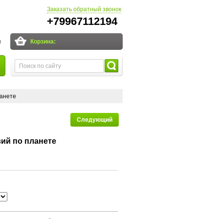
Заказать обратный звонок
+79967112194
и
Корзина:
ланете
Следующий
ий по планете