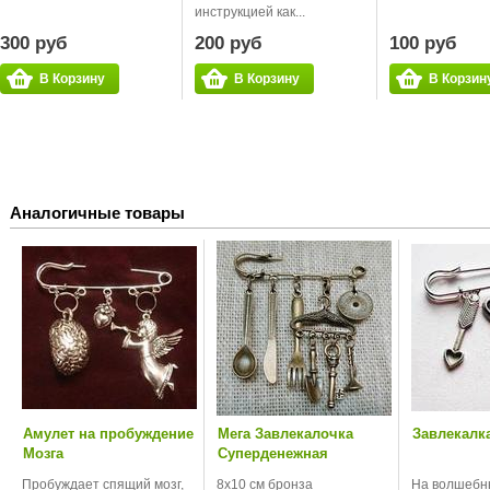
инструкцией как...
300 руб
200 руб
100 руб
В Корзину
В Корзину
В Корзин
Аналогичные товары
Амулет на пробуждение
Мега Завлекалочка
Завлекалк
Мозга
Суперденежная
Пробуждает спящий мозг,
8х10 см бронза
На волшебн