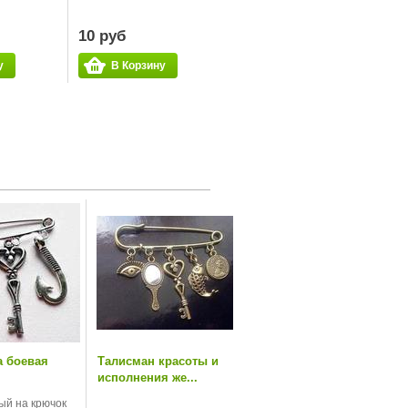
10 руб
у
В Корзину
а боевая
Талисман красоты и
исполнения же...
ый на крючок