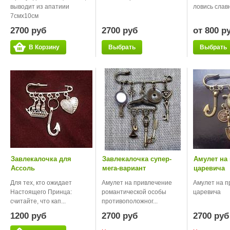
выводит из апатиии
ловись слав
7смх10см
2700 руб
2700 руб
от 800 р
В Корзину
Выбрать
Выбрать
Завлекалочка для
Завлекалочка супер-
Амулет на
Ассоль
мега-вариант
царевича
Для тех, кто ожидает
Амулет на привлечение
Амулет на п
Настоящего Принца:
романтической особы
царевича
считайте, что кап...
противоположног...
1200 руб
2700 руб
2700 руб