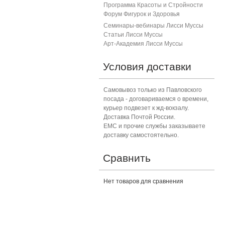
Программа Красоты и Стройности
Форум Фигурок и Здоровь
я
Семинары-вебинары Лисси Муссы
Статьи Лисси Муссы
Арт-Академия Лисси Муссы
Условия доставки
Самовывоз только из Павловского
посада - договариваемся о времени,
курьер подвезет к жд-вокзалу.
Доставка Почтой России.
ЕМС и прочие службы заказываете
доставку самостоятельно.
Сравнить
Нет товаров для сравнения