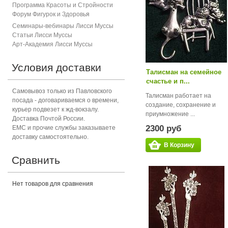
Программа Красоты и Стройности
Форум Фигурок и Здоровь
я
Семинары-вебинары Лисси Муссы
Статьи Лисси Муссы
Арт-Академия Лисси Муссы
Условия доставки
Талисман на семейное
счастье и п...
Самовывоз только из Павловского
Талисман работает на
посада - договариваемся о времени,
создание, сохранение и
курьер подвезет к жд-вокзалу.
приумножение ...
Доставка Почтой России.
2300 руб
ЕМС и прочие службы заказываете
доставку самостоятельно.
В Корзину
Сравнить
Нет товаров для сравнения