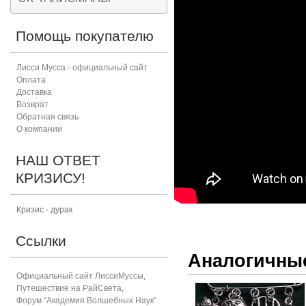
Помощь покупателю
Лисси Мусса - официальный сайт
Оплата
Доставка
Возврат
Обратная связь
О компании
НАШ ОТВЕТ
КРИЗИСУ!
Кризис - дурак
Ссылки
Аналогичны
Официальный сайт ЛиссиМуссы
,
Путешествие на РайСвета
,
Форум "Академия Волшебных Наук"