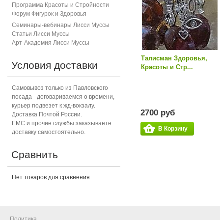
Программа Красоты и Стройности
Форум Фигурок и Здоровь
я
Семинары-вебинары Лисси Муссы
Статьи Лисси Муссы
Арт-Академия Лисси Муссы
Талисман Здоровья,
Условия доставки
Красоты и Стр...
Самовывоз только из Павловского
посада - договариваемся о времени,
курьер подвезет к жд-вокзалу.
2700 руб
Доставка Почтой России.
ЕМС и прочие службы заказываете
В Корзину
доставку самостоятельно.
Сравнить
Нет товаров для сравнения
Политика