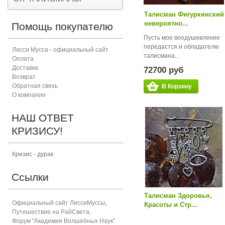
Талисман Фигуркинский
невероятно...
Помощь покупателю
Пусть мое воодушевление
передастся и обладателю
Лисси Мусса - официальный сайт
талисмана...
Оплата
Доставка
72700 руб
Возврат
Обратная связь
В Корзину
О компании
НАШ ОТВЕТ
КРИЗИСУ!
Кризис - дурак
Ссылки
Талисман Здоровья,
Официальный сайт ЛиссиМуссы
,
Красоты и Стр...
Путешествие на РайСвета
,
Форум "Академия Волшебных Наук"