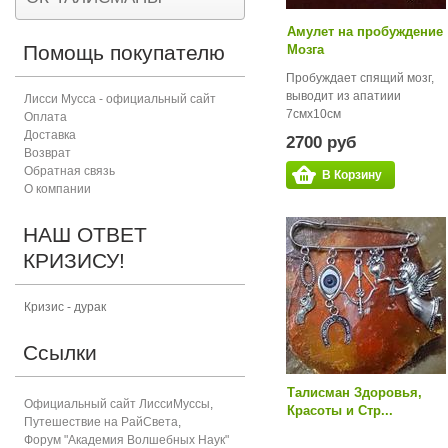
Амулет на пробуждение
Помощь покупателю
Мозга
Пробуждает спящий мозг,
выводит из апатиии
Лисси Мусса - официальный сайт
7смх10см
Оплата
Доставка
2700 руб
Возврат
Обратная связь
В Корзину
О компании
НАШ ОТВЕТ
КРИЗИСУ!
Кризис - дурак
Ссылки
Талисман Здоровья,
Официальный сайт ЛиссиМуссы
,
Красоты и Стр...
Путешествие на РайСвета
,
Форум "Академия Волшебных Наук"