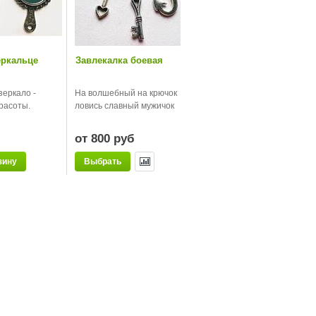
ркальце
Завлекалка боевая
еркало -
На волшебный на крючок
расоты.
ловись славный мужичок
от 800 руб
зину
Выбрать