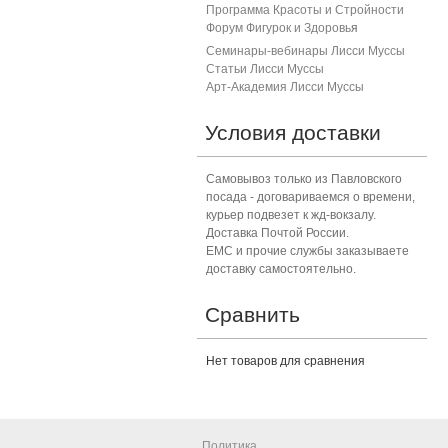
Программа Красоты и Стройности
Форум Фигурок и Здоровь
я
Семинары-вебинары Лисси Муссы
Статьи Лисси Муссы
Арт-Академия Лисси Муссы
Условия доставки
Самовывоз только из Павловского
посада - договариваемся о времени,
курьер подвезет к жд-вокзалу.
Доставка Почтой России.
ЕМС и прочие службы заказываете
доставку самостоятельно.
Сравнить
Нет товаров для сравнения
Политика