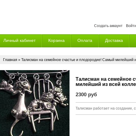
Создать аккаунт
Войт
Личный кабинет
Корзина
Оплата
Доставка
Главная
» Талисман на семейное счастье и плодородие! Самый милейший и
Талисман на семейное с
милейший из всей колле
2300 руб
Талисман работает на создание, 