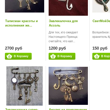
Талисман красоты и
Завлекалочка для
СветМойЗе
исполнения же...
Ассоль
Для тех, кто ожидает
Волшебное з
Настоящего Принца:
хранитель К
считайте, что кап...
2700 руб
1200 руб
150 руб
В Корзину
В Корзину
В Кор
Завлекалочка супер-
Амулет на привлечение