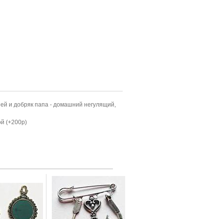
ией и добряк папа - домашний негулящий,
ой (+200р)