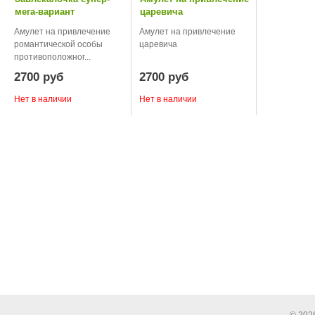
мега-вариант
царевича
Амулет на привлечение
Амулет на привлечение
романтической особы
царевича
противоположног...
2700 руб
2700 руб
Нет в наличии
Нет в наличии