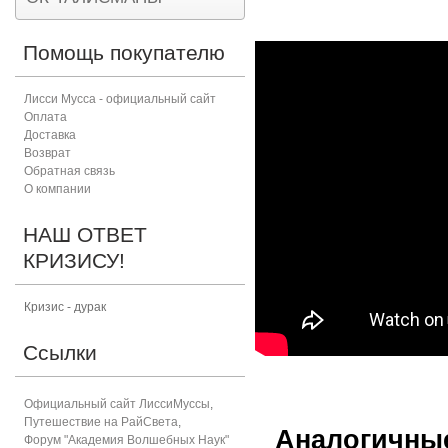
Помощь покупателю
Лисси Мусса - официальный сайт
Оплата
Доставка
Возврат
Обратная связь
О компании
НАШ ОТВЕТ
КРИЗИСУ!
Кризис - дурак
Ссылки
Официальный сайт ЛиссиМуссы
,
Путешествие на РайСвета
,
Аналогичны
Форум "Академия Волшебных Наук"