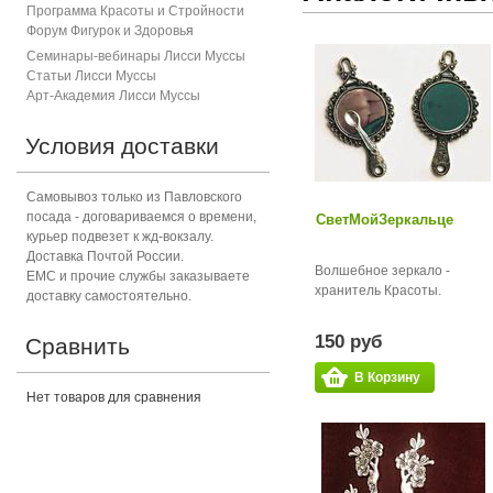
Программа Красоты и Стройности
Форум Фигурок и Здоровь
я
Семинары-вебинары Лисси Муссы
Статьи Лисси Муссы
Арт-Академия Лисси Муссы
Условия доставки
Самовывоз только из Павловского
посада - договариваемся о времени,
СветМойЗеркальце
курьер подвезет к жд-вокзалу.
Доставка Почтой России.
Волшебное зеркало -
ЕМС и прочие службы заказываете
хранитель Красоты.
доставку самостоятельно.
150 руб
Сравнить
В Корзину
Нет товаров для сравнения