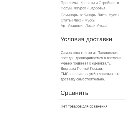
Программа Красоты и Стройности
Форум Фигурок и Здоровь
я
Семинары-вебинары Лисси Муссы
Статьи Лисси Муссы
Арт-Академия Лисси Муссы
Условия доставки
Самовывоз только из Павловского
посада - договариваемся о времени,
курьер подвезет к жд-вокзалу.
Доставка Почтой России.
ЕМС и прочие службы заказываете
доставку самостоятельно.
Сравнить
Нет товаров для сравнения