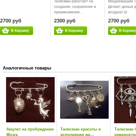
Талисман работает на
Мощнейшший Т
создание, сохранение и
Делает деньги 
приумножение ...
воздуха! )))
2700 руб
2300 руб
2700 руб
В Корзину
В Корзину
В Корзин
Аналогичные товары
Амулет на пробуждение
Талисман красоты и
Талисман 
Мозга
исполнения же...
невероятно