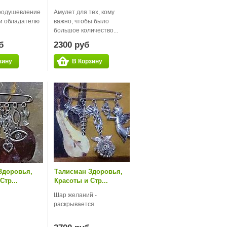
воодушевление
Амулет для тех, кому
и обладателю
важно, чтобы было
большое количество...
б
2300 руб
зину
В Корзину
Здоровья,
Талисман Здоровья,
Стр...
Красоты и Стр...
Шар желаний -
раскрывается