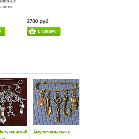
алисман:
даже из
2700 руб
у
В Корзину
Фигуркинский
Амулет-зазывалка
...