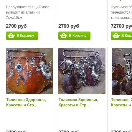
Пробуждает спящий мозг,
Пусть мое 
выводит из апатиии
передастся 
7смх10см
талисмана...
2700 руб
2700 руб
72700 ру
В Корзину
В Корзину
В Кор
Талисман Здоровья,
Талисман Здоровья,
Талисман 
Красоты и Стр...
Красоты и Стр...
Красоты и 