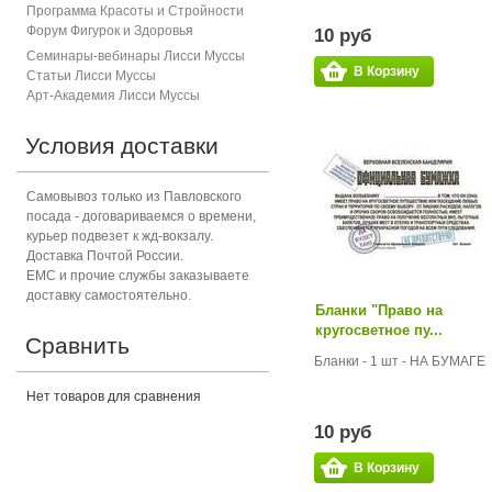
Программа Красоты и Стройности
Форум Фигурок и Здоровь
я
10 руб
Семинары-вебинары Лисси Муссы
В Корзину
Статьи Лисси Муссы
Арт-Академия Лисси Муссы
Условия доставки
Самовывоз только из Павловского
посада - договариваемся о времени,
курьер подвезет к жд-вокзалу.
Доставка Почтой России.
ЕМС и прочие службы заказываете
доставку самостоятельно.
Бланки "Право на
кругосветное пу...
Сравнить
Бланки - 1 шт - НА БУМАГЕ
Нет товаров для сравнения
10 руб
В Корзину