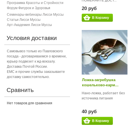
ПОМЕНЯЙТЕ ДОСТ...
Программа Красоты и Стройности
20 руб
Форум Фигурок и Здоровь
я
Семинары-вебинары Лисси Муссы
В Корзину
Статьи Лисси Муссы
Арт-Академия Лисси Муссы
Условия доставки
Самовывоз только из Павловского
посада - договариваемся о времени,
курьер подвезет к жд-вокзалу.
Доставка Почтой России.
ЕМС и прочие службы заказываете
доставку самостоятельно.
Ложка-загребушка
кошельково-карм...
Сравнить
Нано-ложка, работает без
источника питания
Нет товаров для сравнения
40 руб
В Корзину