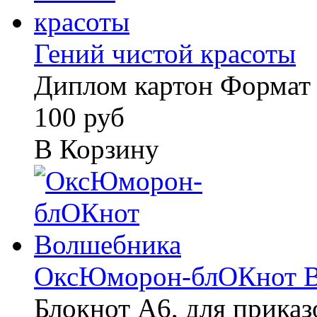
Гений чистой красоты
Диплом картон Формат
100 руб
В Корзину
ОксЮморон-блОКнот В
Блокнот А6, для прика