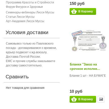
Программа Красоты и Стройности
150 руб
Форум Фигурок и Здоровь
я
В Корзину
Семинары-вебинары Лисси Муссы
Статьи Лисси Муссы
Арт-Академия Лисси Муссы
Условия доставки
Самовывоз только из Павловского
посада - договариваемся о времени,
курьер подвезет к жд-вокзалу.
Доставка Почтой России.
ЕМС и прочие службы заказываете
Бланки "Заказ на
доставку самостоятельно.
срочное исполне...
Сравнить
Бланки 1 шт - НА БУМАГЕ
Нет товаров для сравнения
10 руб
В Корзину