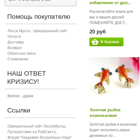
избавление от дол...
Распечатайте бланк для
Помощь покупателю
вас и ваших друзей
ПОМЕНЯЙТЕ ДОСТ...
Лисси Мусса - официальный сайт
20 руб
Оплата
В Корзину
Доставка
Возврат
Обратная связь
О компании
НАШ ОТВЕТ
КРИЗИСУ!
Кризис - дурак
Ссылки
Золотая рыбка
кошельковая
Золотая рыбка в кошельке
Официальный сайт ЛиссиМуссы
,
будет исполнять ваши
Путешествие на РайСвета
,
денежные хо...
Форум "Академия Волшебных Наук"