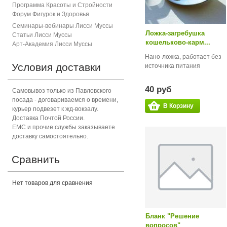
Программа Красоты и Стройности
Форум Фигурок и Здоровь
я
Семинары-вебинары Лисси Муссы
Ложка-загребушка
Статьи Лисси Муссы
кошельково-карм...
Арт-Академия Лисси Муссы
Нано-ложка, работает без
Условия доставки
источника питания
40 руб
Самовывоз только из Павловского
посада - договариваемся о времени,
В Корзину
курьер подвезет к жд-вокзалу.
Доставка Почтой России.
ЕМС и прочие службы заказываете
доставку самостоятельно.
Сравнить
Нет товаров для сравнения
Бланк "Решение
вопросов"