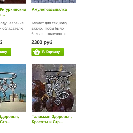
Фигуркинский
Амулет-зазывалка
...
воодушевление
Амулет для тех, кому
и обладателю
важно, чтобы было
большое количество...
б
2300 руб
зину
В Корзину
Здоровья,
Талисман Здоровья,
Стр...
Красоты и Стр...