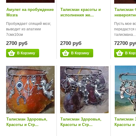
Амулет на пробуждение
Талисман красоты и
Талисман 
Мозга
исполнения же...
невероятно
Пробуждает спящий мозг,
Пусть мое 
выводит из апатиии
передастся 
7смх10см
талисмана...
2700 руб
2700 руб
72700 ру
В Корзину
В Корзину
В Кор
Талисман Здоровья,
Талисман Здоровья,
Талисман 
Красоты и Стр...
Красоты и Стр...
Красоты и 