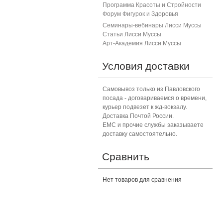
Программа Красоты и Стройности
Форум Фигурок и Здоровь
я
Семинары-вебинары Лисси Муссы
Статьи Лисси Муссы
Арт-Академия Лисси Муссы
Условия доставки
Самовывоз только из Павловского
посада - договариваемся о времени,
курьер подвезет к жд-вокзалу.
Доставка Почтой России.
ЕМС и прочие службы заказываете
доставку самостоятельно.
Сравнить
Нет товаров для сравнения