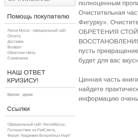
полноценным пропи
Очистительная час
Помощь покупателю
Фигурку». Очисти
ОБРЕТЕНИЯ СТОЙК
Лисси Мусса - официальный сайт
Оплата
ВОССТАНОВЛЕНИЯ З
Доставка
Возврат
пусть превращение
Обратная связь
О компании
будет для вас вкус
НАШ ОТВЕТ
Ценная часть книги
КРИЗИСУ!
найдете практичес
Кризис - дурак
информацию очень 
Ссылки
Официальный сайт ЛиссиМуссы
,
Путешествие на РайСвета
,
Форум "Академия Волшебных Наук"