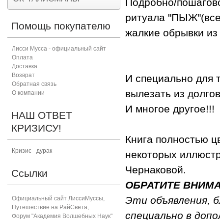
Подробно/пошагово
ритуала "ПЫЖ"(все,
Помощь покупателю
жалкие обрывки из
Лисси Мусса - официальный сайт
Оплата
Доставка
Возврат
И специально для те
Обратная связь
вылезать из долгов
О компании
И многое другое!!!
НАШ ОТВЕТ
КРИЗИСУ!
Книга полностью ц
Кризис - дурак
некоторых иллюстр
Чернаковой.
Ссылки
ОБРАТИТЕ ВНИМ
Эти объявления, 
Официальный сайт ЛиссиМуссы
,
Путешествие на РайСвета
,
специально в допо
Форум "Академия Волшебных Наук"