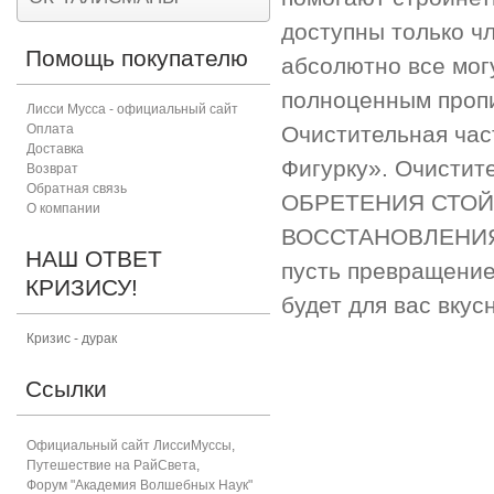
доступны только ч
Помощь покупателю
абсолютно все могу
полноценным пропи
Лисси Мусса - официальный сайт
Оплата
Очистительная час
Доставка
Фигурку». Очисти
Возврат
Обратная связь
ОБРЕТЕНИЯ СТОЙК
О компании
ВОССТАНОВЛЕНИЯ З
НАШ ОТВЕТ
пусть превращение
КРИЗИСУ!
будет для вас вкус
Кризис - дурак
Ссылки
Официальный сайт ЛиссиМуссы
,
Путешествие на РайСвета
,
Форум "Академия Волшебных Наук"