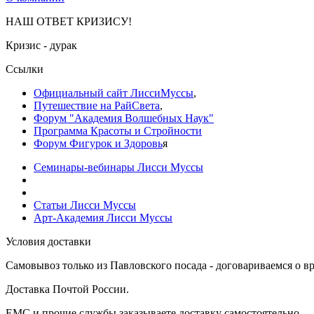
НАШ ОТВЕТ КРИЗИСУ!
Кризис - дурак
Ссылки
Официальный сайт ЛиссиМуссы
,
Путешествие на РайСвета
,
Форум "Академия Волшебных Наук"
Программа Красоты и Стройности
Форум Фигурок и Здоровь
я
Семинары-вебинары Лисси Муссы
Статьи Лисси Муссы
Арт-Академия Лисси Муссы
Условия доставки
Самовывоз только из Павловского посада - договариваемся о вр
Доставка Почтой России.
ЕМС и прочие службы заказываете доставку самостоятельно.