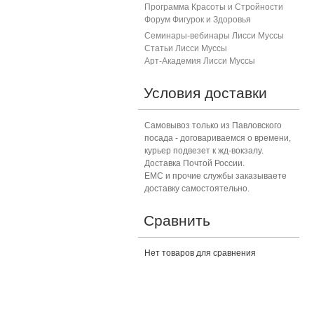
Программа Красоты и Стройности
Форум Фигурок и Здоровь
я
Семинары-вебинары Лисси Муссы
Статьи Лисси Муссы
Арт-Академия Лисси Муссы
Условия доставки
Самовывоз только из Павловского
посада - договариваемся о времени,
курьер подвезет к жд-вокзалу.
Доставка Почтой России.
ЕМС и прочие службы заказываете
доставку самостоятельно.
Сравнить
Нет товаров для сравнения