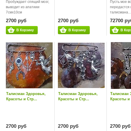
Пробуждает спящий мозг,
Пусть мое 
выводит из апатиии
передастся 
7смх10см
талисмана...
2700 руб
2700 руб
72700 ру
В Корзину
В Корзину
В Кор
Талисман Здоровья,
Талисман Здоровья,
Талисман 
Красоты и Стр...
Красоты и Стр...
Красоты и 
2700 руб
2700 руб
2700 руб