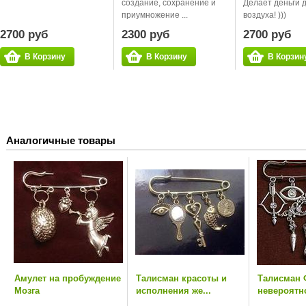
создание, сохранение и
Делает деньги 
приумножение ...
воздуха! )))
2700 руб
2300 руб
2700 руб
В Корзину
В Корзину
В Корзин
Аналогичные товары
Амулет на пробуждение
Талисман красоты и
Талисман 
Мозга
исполнения же...
невероятно