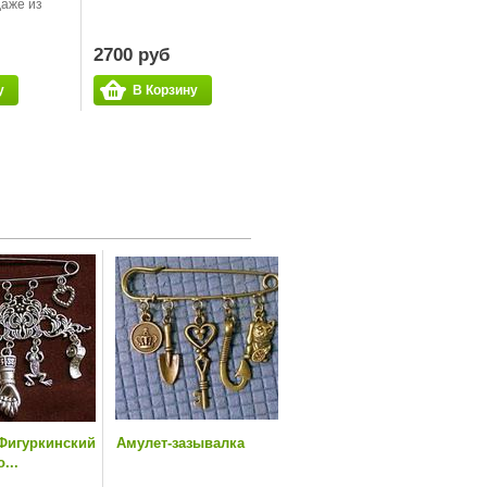
даже из
2700 руб
у
В Корзину
Фигуркинский
Амулет-зазывалка
...