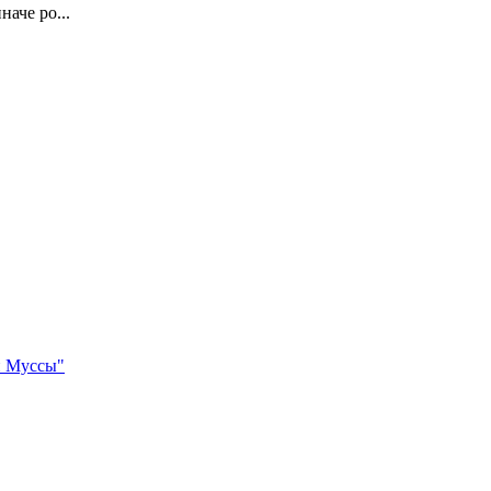
аче ро...
и Муссы"