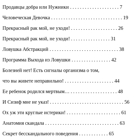
Продавцы добра или Нужники
. . . . . . . . . . . . . . . . . . . .
7
Человеческая Девочка
. . . . . . . . . . . . . . . . . . . . . . . . . . . . .
19
Прекрасный рак мой, не уходи!
. . . . . . . . . . . . . . . . . . .
26
Прекрасный рак мой, не уходи!
. . . . . . . . . . . . . . . .
31
Ловушка Абстракций
. . . . . . . . . . . . . . . . . . . . . . . . . . . .
38
Программа Выхода из Ловушки
. . . . . . . . . . . . . . . .
42
Болезней нет! Есть сигналы организма о том,
что вы живете неправильно!
. . . . . . . . . . . . . . . . . . . .
44
Ее ребенок родился мертвым…
. . . . . . . . . . . . . . . . . . .
48
И Сизиф мне не указ!
. . . . . . . . . . . . . . . . . . . . . . . . . . . . . .
56
Ох уж эти круглые истерики!
. . . . . . . . . . . . . . . . . . . . . .
61
Анатомия скандала
. . . . . . . . . . . . . . . . . . . . . . . . . . . . . .
63
Секрет бесскандального поведения
. . . . . . . . . . . .
65