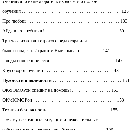
эмоциями, о нашем брате психологе, и о пользе
обучения
. . . . . . . . . . . . . . . . . . . . . . . . . . . . . . . . . . . . . . . . . . .
125
Про любовь
. . . . . . . . . . . . . . . . . . . . . . . . . . . . . . . . . . . . . . . .
133
Айда в волшебники!
. . . . . . . . . . . . . . . . . . . . . . . . . . . . . . .
139
Три часа из жизни строгого редактора или
быль о том, как Играют и Выигрывают
. . . . . . . . .
141
Плоды волшебной сети
. . . . . . . . . . . . . . . . . . . . . . . . . . . .
147
Круговорот течений
. . . . . . . . . . . . . . . . . . . . . . . . . . . . .
148
Нужности и полезности
. . . . . . . . . . . . . . . . . . . . . . . . . . . . . .
151
ОКсЮМОРон спешит на помощь!
. . . . . . . . . . . . . . . . .
153
ОК’сЮМОРон
. . . . . . . . . . . . . . . . . . . . . . . . . . . . . . . . . . . .
153
Техника безопасности
. . . . . . . . . . . . . . . . . . . . . . . . . . .
155
Почему негативные ситуации и нежелательные
события нужно доводить до абсурда
. . . . . . . . . . . . .
159