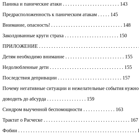
Паника и панические атаки . . . . . . . . . . . . . . . . . . . . . . . 143
Предрасположенность к паническим атакам . . . . . 145
Внимание, опасность! . . . . . . . . . . . . . . . . . . . . . . . . . . . . . 148
Заколдованные круги страха . . . . . . . . . . . . . . . . . . . . . . 150
ПРИЛОЖЕНИЕ . . . . . . . . . . . . . . . . . . . . . . . . . . . . . . . . . . . . . . . 
Детям необходимо внимание . . . . . . . . . . . . . . . . . . . . . . . . 155
Недолюбленные дети . . . . . . . . . . . . . . . . . . . . . . . . . . . . . . 155
Последствия депривации . . . . . . . . . . . . . . . . . . . . . . . . . . 157
Почему негативные ситуации и нежелательные события нужно
доводить до абсурда . . . . . . . . . . . . . . . . 159
Синдром выученной беспомощности . . . . . . . . . . . . . 163
Трактат о Расческе . . . . . . . . . . . . . . . . . . . . . . . . . . . . . . . . . . . 167
Фобии . . . . . . . . . . . . . . . . . . . . . . . . . . . . . . . . . . . . . . . . . . . . . . . 