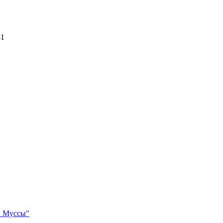
81
и Муссы"