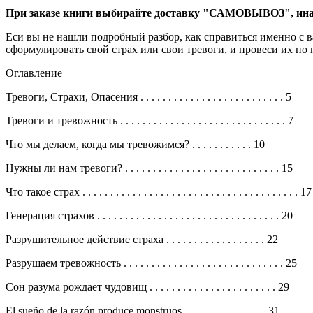
При заказе книги выбирайте доставку "САМОВЫВОЗ", инач
Еси вы не нашли подробный разбор, как справиться именно с 
сформулировать свой страх или свои тревоги, и провеси их по 
Оглавление
Тревоги, Страхи, Опасения . . . . . . . . . . . . . . . . . . . . . . . . . . 5
Тревоги и тревожность . . . . . . . . . . . . . . . . . . . . . . . . . . . . . . 7
Что мы делаем, когда мы тревожимся? . . . . . . . . . . . 10
Нужны ли нам тревоги? . . . . . . . . . . . . . . . . . . . . . . . . . . . . 15
Что такое страх . . . . . . . . . . . . . . . . . . . . . . . . . . . . . . . . . . . . . . . 17
Генерация страхов . . . . . . . . . . . . . . . . . . . . . . . . . . . . . . . . . 20
Разрушительное действие страха . . . . . . . . . . . . . . . . . . 22
Разрушаем тревожность . . . . . . . . . . . . . . . . . . . . . . . . . . . . . 25
Сон разума рождает чудовищ . . . . . . . . . . . . . . . . . . . . . . . 29
El sueño de la razón produce monstruos . . . . . . . . . . . . . . . 31