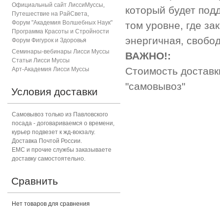
Официальный сайт ЛиссиМуссы
,
который будет под
Путешествие на РайСвета
,
Форум "Академия Волшебных Наук"
том уровне, где з
Программа Красоты и Стройности
энергичная, свобо
Форум Фигурок и Здоровь
я
Семинары-вебинары Лисси Муссы
ВАЖНО!:
Статьи Лисси Муссы
Стоимость достав
Арт-Академия Лисси Муссы
"самовывоз"
Условия доставки
Самовывоз только из Павловского
посада - договариваемся о времени,
курьер подвезет к жд-вокзалу.
Доставка Почтой России.
ЕМС и прочие службы заказываете
доставку самостоятельно.
Сравнить
Нет товаров для сравнения