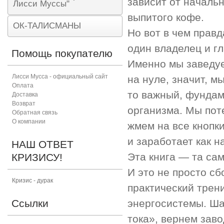
зависит от началь
Лисси Муссы"
выпитого кофе.
ОК-ТАЛИСМАНЫ
Но вот в чем правд
один владелец и гл
Помощь покупателю
Именно мы заведуе
Лисси Мусса - официальный сайт
на нуле, значит, м
Оплата
то важный, фундам
Доставка
Возврат
организма.
Мы поте
Обратная связь
О компании
жмем на все кнопки
и заработает как н
НАШ ОТВЕТ
Эта книга — та сам
КРИЗИСУ!
И это не просто с
Кризис - дурак
практический трен
Ссылки
энергосистемы. Ша
тока», вернем зав