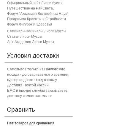
Официальный сайт ЛиссиМуссы
,
Путешествие на РайСвета
,
Форум "Академия Волшебных Наук"
Программа Красоты и Стройности
Форум Фигурок и Здоровь
я
Семинары-вебинары Лисси Муссы
Статьи Лисси Муссы
Арт-Академия Лисси Муссы
Условия доставки
Самовывоз только из Павловского
посада - договариваемся о времени,
курьер подвезет к жд-вокзалу.
Доставка Почтой России.
ЕМС и прочие службы заказываете
доставку самостоятельно.
Сравнить
Нет товаров для сравнения