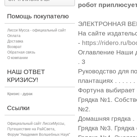
робот приплюсуе
Помощь покупателю
ЭЛЕКТРОННАЯ ВЕ
Лисси Мусса - официальный сайт
На сайте издатель
Оплата
Доставка
-
https://ridero.ru
Возврат
Оглавление Наши денежные
Обратная связь
О компании
. 3
Руководство для п
НАШ ОТВЕТ
КРИЗИСУ!
плантациях . . . . . . . .
Фортуна выбирает смеющ
Кризис - дурак
Грядка №1. Собственно г
Ссылки
№2.
Домашняя грядка . . . . .
Официальный сайт ЛиссиМуссы
,
Грядка №3. Грядка супер
Путешествие на РайСвета
,
Форум "Академия Волшебных Наук"