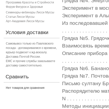
Грядка №4. Энергоин
Программа Красоты и Стройности
Форум Фигурок и Здоровь
я
Эксперимент в моско
Семинары-вебинары Лисси Муссы
Эксперимент в Альмери
Статьи Лисси Муссы
Арт-Академия Лисси Муссы
Из последовавшей п
. . . . . . . . . . . . . . . .
Условия доставки
Грядка №5. Грядочка на 
Самовывоз только из Павловского
Взаимосвязь времени и д
посада - договариваемся о времени,
Описание прибора с к
курьер подвезет к жд-вокзалу.
Доставка Почтой России.
. . . . . . . . . . . . . . . .
ЕМС и прочие службы заказываете
доставку самостоятельно.
Грядка №6. Банановая гря
Грядка №7. Почтовая гряд
Сравнить
Письмо султану Брунея . .
Нет товаров для сравнения
Распорядителю ма
N . . . . . . . . . . . . . .
Методы инициации Докум