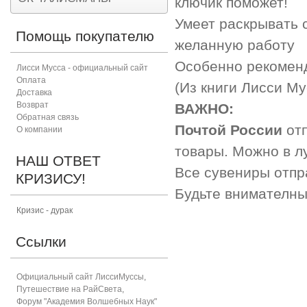
ключик поможет!
Умеет раскрывать 
Помощь покупателю
желанную работу
Особенно рекоменд
Лисси Мусса - официальный сайт
Оплата
(Из книги Лисси М
Доставка
Возврат
ВАЖНО:
Обратная связь
Почтой России
от
О компании
товары. Можно в лу
НАШ ОТВЕТ
Все сувениры отп
КРИЗИСУ!
Будьте внимателны,
Кризис - дурак
Ссылки
Официальный сайт ЛиссиМуссы
,
Путешествие на РайСвета
,
Форум "Академия Волшебных Наук"