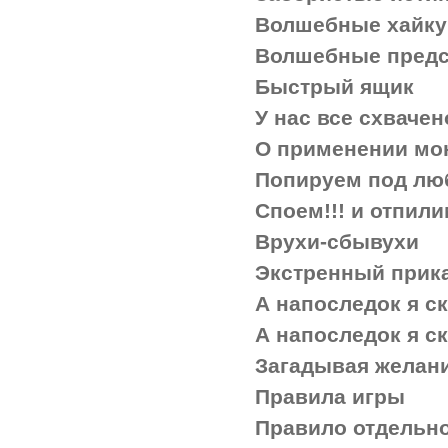
Волшебные хайку
Волшебные предс
Быстрый ящик
У нас все схвачен
О применении мо
Попируем под лю
Споем!!! и отпили
Врухи-сбывухи
Экстренный прика
А напоследок я с
А напоследок я с
Загадывая желани
Правила игры
Правило отдельн