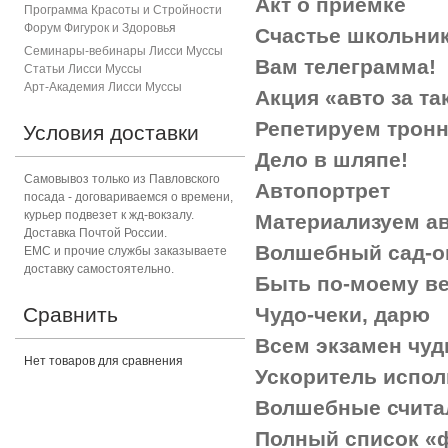
Акт о приемке
Программа Красоты и Стройности
Форум Фигурок и Здоровь
я
Счастье школьни
Семинары-вебинары Лисси Муссы
Вам телеграмма!
Статьи Лисси Муссы
Арт-Академия Лисси Муссы
Акция «авто за та
Репетируем трон
Условия доставки
Дело в шляпе!
Самовывоз только из Павловского
Автопортрет
посада - договариваемся о времени,
курьер подвезет к жд-вокзалу.
Материализуем а
Доставка Почтой России.
Волшебный сад-ог
ЕМС и прочие службы заказываете
доставку самостоятельно.
Быть по-моему ве
Сравнить
Чудо-чеки, дарю
Всем экзамен чудн
Нет товаров для сравнения
Ускоритель испо
Волшебные считал
Полный список «