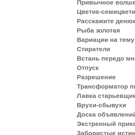
Привычное волше
Цветик-семицвет
Расскажите деню
Рыба золотая
Вариации на тему
Стиратели
Встань передо мно
Отпуск
Разрешение
Трансформатор п
Лавка старьевщи
Врухи-сбывухи
Доска объявлени
Экстренный прика
Забористые исти