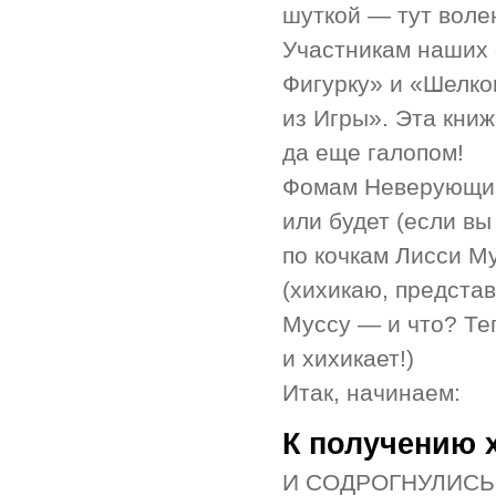
шуткой — тут воле
Участникам наших 
Фигурку» и «Шелко
из Игры». Эта кни
да еще галопом!
Фомам Неверующим 
или будет (если вы
по кочкам Лисси М
(хихикаю, представ
Муссу — и что? Те
и хихикает!)
Итак, начинаем:
К получению 
И СОДРОГНУЛИСЬ