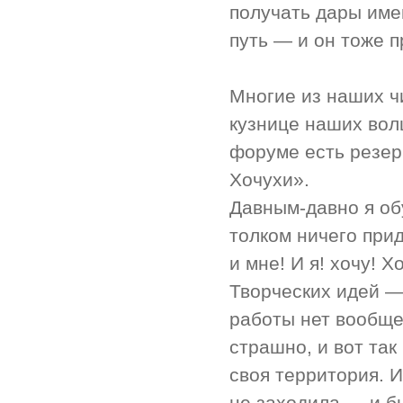
получать дары имен
путь — и он тоже п
Многие из наших 
кузнице наших вол
форуме есть резер
Хочухи».
Давным-давно я обу
толком ничего прид
и мне! И я! хочу! Х
Творческих идей —
работы нет вообще
страшно, и вот та
своя территория. И
не заходила — и бы