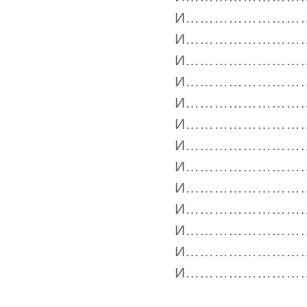
И……………………
И……………………
И……………………
И……………………
И……………………
И……………………
И……………………
И……………………
И……………………
И……………………
И……………………
И……………………
И……………………