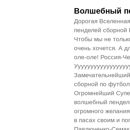
Волшебный пе
Дорогая Вселенна
пенделей сборной 
Чтобы мы не тольк
очень хочется. А д
оле-оле! Россия-Ч
Ууууууууууууууууу
Замечательнейший
сборной по футболу
Огромнейший Супер
волшебный пендель
огромного желания
в пасах своим и п
Павлюченко-Семак