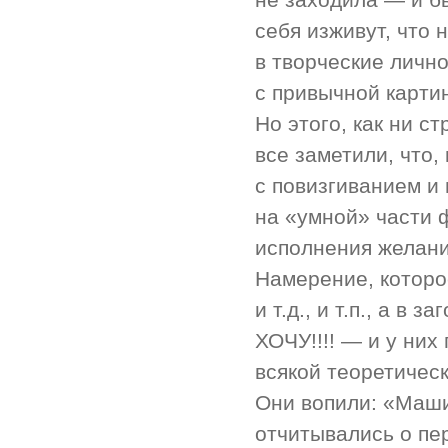
себя изживут, что 
в творческие личн
с привычной картин
Но этого, как ни с
все заметили, что,
с повизгиванием и 
на «умной» части 
исполнения желани
Намерение, которо
и т.д., и т.п., а в
ХОЧУ!!!! — и у них
всякой теоретичес
Они вопили: «Маши
отчитывались о пе