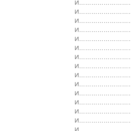
И……………………
И……………………
И……………………
И……………………
И……………………
И……………………
И……………………
И……………………
И……………………
И……………………
И……………………
И……………………
И……………………
И……………………
И……………………