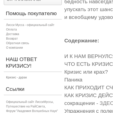
бедность навсегда!
упускать этот шанс
Помощь покупателю
и всеобщему удово
Лисси Мусса - официальный сайт
Оплата
Доставка
Возврат
Содержание:
Обратная связь
О компании
И К НАМ ВЕРНУЛС
НАШ ОТВЕТ
ЧТО ЕСТЬ КРИЗИС
КРИЗИСУ!
Кризис или крах?
Кризис - дурак
Паника
КАК ПРИХОДИТ С
Ссылки
КАК КРИЗИС ДЕЙСТ
Официальный сайт ЛиссиМуссы
,
сокращении -
ЗДЕ
Путешествие на РайСвета
,
Упражнения с пол
Форум "Академия Волшебных Наук"