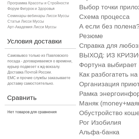
Программа Красоты и Стройности
Выбор точки прил
Форум Фигурок и Здоровь
я
Схема процесса
Семинары-вебинары Лисси Муссы
Статьи Лисси Муссы
А если без полена
Арт-Академия Лисси Муссы
Резюме
Условия доставки
Справка для любо
ВЫХОД: ИЗ КРИЗИ
Самовывоз только из Павловского
посада - договариваемся о времени,
Фортуна выбирает
курьер подвезет к жд-вокзалу.
Доставка Почтой России.
Как разбогатеть на
ЕМС и прочие службы заказываете
Организация прию
доставку самостоятельно.
Рамка энергоинфо
Сравнить
Маняк (money+мая
Обустройство кош
Нет товаров для сравнения
Рог Изобилия
Альфа-банка