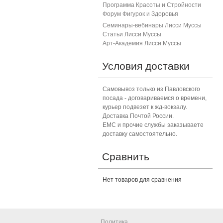
Программа Красоты и Стройности
Форум Фигурок и Здоровь
я
Семинары-вебинары Лисси Муссы
Статьи Лисси Муссы
Арт-Академия Лисси Муссы
Условия доставки
Самовывоз только из Павловского
посада - договариваемся о времени,
курьер подвезет к жд-вокзалу.
Доставка Почтой России.
ЕМС и прочие службы заказываете
доставку самостоятельно.
Сравнить
Нет товаров для сравнения
Политика