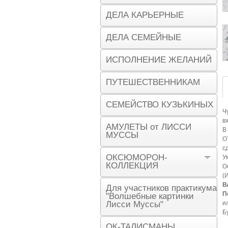
ДЕЛА КАРЬЕРНЫЕ
ДЕЛА СЕМЕЙНЫЕ
ИСПОЛНЕНИЕ ЖЕЛАНИЙ
ПУТЕШЕСТВЕННИКАМ
СЕМЕЙСТВО КУЗЬКИНЫХ
Ч
в
АМУЛЕТЫ от ЛИССИ
В
МУССЫ
О
с
ОКСЮМОРОН-
У
КОЛЛЕКЦИЯ
О
(
В
Для участников практикума
П
"Волшебные картинки
Лисси Муссы"
и
Б
ОК-ТАЛИСМАНЫ