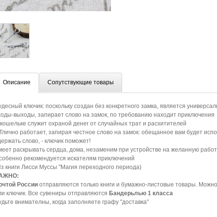
Описание
Сопутствующие товары
удесный ключик: поскольку создан без конкретного замка, является универса
ходы-выходы, запирает слово на замок, по требованию находит приключения
 кошельке служит охраной денег от случайных трат и расхитителей
Тлично работает, запирая честное слово на замок: обещанное вам будет испол
держать слово, - ключик поможет!
меет раскрывать сердца, дома, незаменим при устройстве на желанную работ
собенно рекомендуется искателям приключений
Из книги Лисси Муссы "Магия переходного периода)
АЖНО:
очтой России
отправляются только книги и бумажно-листовые товары. Можно 
ли ключик. Все сувениры отправляются
Бандерьлью 1 класса
удьте внимателны, когда заполняете графу "доставка"