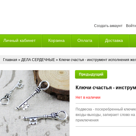
Создать аккаунт
Войт
Личный кабинет
Корзина
Оплата
Доставка
Главная
»
ДЕЛА СЕРДЕЧНЫЕ
» Ключи счастья - инструмент исполнения же
Предыдущий
Ключи счастья - инстру
Нет в наличии
Подвеска - посеребренный ключик
входы-выходы, запирает слово на
приключения