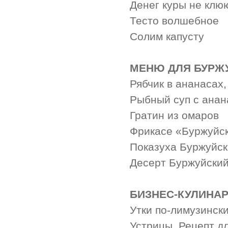
Денег куры не клюю
Тесто волшебное
Солим капусту
МЕНЮ ДЛЯ БУРЖ
Рябчик в ананасах,
Рыбный суп с ана
Гратин из омаров
Фрикасе «Буржуйск
Показуха Буржуйс
Десерт Буржуйский
БИЗНЕС-КУЛИНА
Утки по-лимузинск
Устрицы. Рецепт д