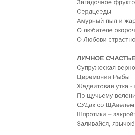
Загадочное фрукто
Сердцееды
Амурный пыл и жа
О любителе окороч
О Любови страстн
ЛИЧНОЕ СЧАСТЬЕ
Супружеская верно
Церемония Рыбы
Жадеитовая утка -
По щучьему велени
СУДак со ЩАвелем
Шпротики – закрой
Заливайся, язычок!