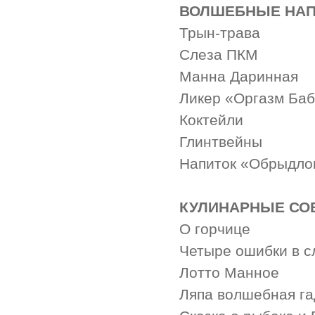
ВОЛШЕБНЫЕ НАП
Трын-трава
Слеза ПКМ
Манна Даринная
Ликер «Оргазм Ба
Коктейли
Глинтвейны
Напиток «Обрыдло
КУЛИНАРНЫЕ СО
О горчице
Четыре ошибки в с
Лотто Манное
Ляпа волшебная га