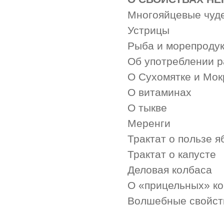
Многояйцевые чуд
Устрицы
Рыба и морепроду
Об употреблении р
О Сухомятке и Мок
О витаминах
О тыкве
Меренги
Трактат о пользе я
Трактат о капусте
Деловая колбаса
О «прицельных» к
Волшебные свойст