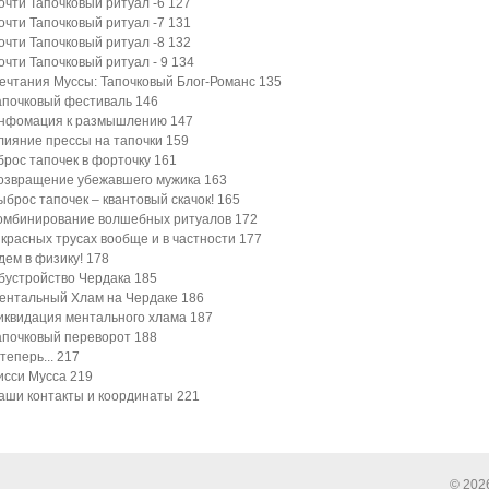
очти Тапочковый ритуал -6
127
очти Тапочковый ритуал -7
131
очти Тапочковый ритуал -8
132
очти Тапочковый ритуал - 9
134
ечтания Муссы: Тапочковый Блог-Романс
135
апочковый фестиваль
146
нфомация к размышлению
147
лияние прессы на тапочки
159
брос тапочек в форточку
161
озвращение убежавшего мужика
163
ыброс тапочек – квантовый скачок!
165
омбинирование волшебных ритуалов
172
 красных трусах вообще и в частности
177
дем в физику!
178
бустройство Чердака
185
ентальный Хлам на Чердаке
186
иквидация ментального хлама
187
апочковый переворот
188
теперь...
217
исси Мусса
219
аши контакты и координаты
221
© 202