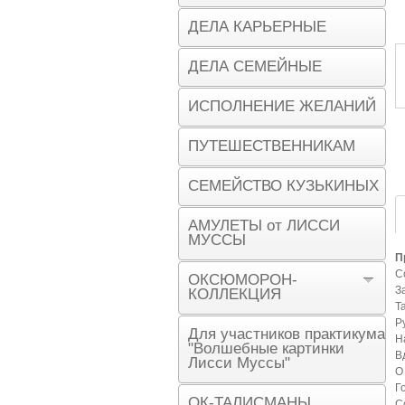
ДЕЛА КАРЬЕРНЫЕ
ДЕЛА СЕМЕЙНЫЕ
ИСПОЛНЕНИЕ ЖЕЛАНИЙ
ПУТЕШЕСТВЕННИКАМ
СЕМЕЙСТВО КУЗЬКИНЫХ
АМУЛЕТЫ от ЛИССИ
МУССЫ
П
С
ОКСЮМОРОН-
З
КОЛЛЕКЦИЯ
Т
Р
Для участников практикума
Н
"Волшебные картинки
В
Лисси Муссы"
О
Г
ОК-ТАЛИСМАНЫ
С