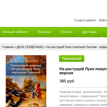
Создать аккаунт
Войт
Личный кабинет
Корзина
Оплата
Доставка
Главная
»
ДЕЛА СЕРДЕЧНЫЕ
» На растущей Луне покупаем Тапочки - цифр
Предыдущий
На растущей Луне покуп
версия
385 руб
Издание второе, дополненное - че
личной жизни - пожизненно!" Тап
лет! На его счету тысячи и тысяч
замужних, парящих в облаках люб