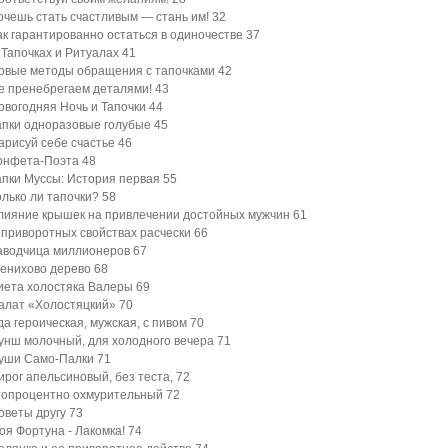
очешь стать счастливым — стань им!
32
ак гарантированно остаться в одиночестве
37
 Тапочках и Ритуалах
41
овые методы обращения с тапочками
42
е пренебрегаем деталями!
43
овогодняя Ночь и Тапочки
44
апки одноразовые голубые
45
арисуй себе счастье
46
онфета-Поэта
48
апки Муссы: История первая
55
олько ли тапочки?
58
лияние крышек на привлечении достойных мужчин
61
 приворотных свойствах расчески
66
аводчица миллионеров
67
енихово дерево
68
иета холостяка Валеры
69
алат «Холостяцкий»
70
да героическая, мужская, с пивом
70
унш молочный, для холодного вечера
71
уши Само-Палки
71
ирог апельсиновый, без теста,
72
топроцентно охмурительный
72
оветы другу
73
оя Фортуна - Лакомка!
74