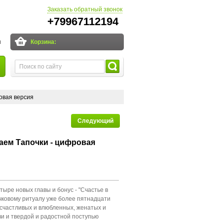
Заказать обратный звонок
+79967112194
и
Корзина:
овая версия
Следующий
аем Тапочки - цифровая
тыре новых главы и бонус - "Счастье в
очковому ритуалу уже более пятнадцати
и счастливых и влюбленных, женатых и
ви и твердой и радостной поступью