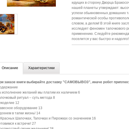
идущих в сторону Дворца Бракосо
нашей планеты утверждают: выс
успехи обыкновенных домашних та
романтической особы противопол
словом, а делом! В этой книге за
исследует феномен тапочкового р
применению. Следуйте рекоменда
поселится у вас быстро и надолго!
Описание
Характеристики
ри заказе книги выбирайте доставку "САМОВЫВОЗ", иначе робот приплю
одержание
а исполнение желаний мы платим их наличием
6
апочковый ритуал – суть метода
8
укоделие
12
авесное оборудование
13
дохнем в тапки жизнь!
14
 Красных Шапочках, Тапочках и Пирожках со значением
16
отовимся к встрече!
27
оответствуй своим желаниям!
28