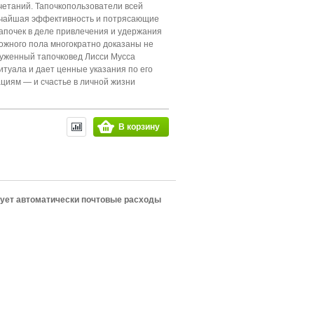
четаний. Тапочкопользователи всей
очайшая эффективность и потрясающие
почек в деле привлечения и удержания
ожного пола многократно доказаны не
служенный тапочковед Лисси Мусса
итуала и дает ценные указания по его
циям — и счастье в личной жизни
В корзину
сует автоматически почтовые расходы