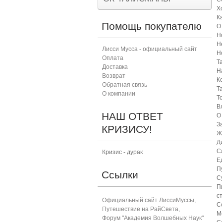
Х
К
Помощь покупателю
О
Н
Н
Лисси Мусса - официальный сайт
Н
Оплата
Т
Доставка
Н
Возврат
К
Обратная связь
Т
О компании
Т
В
НАШ ОТВЕТ
О
З
КРИЗИСУ!
Ж
Д
С
Кризис - дурак
Е
П
Ссылки
С
П
с
Официальный сайт ЛиссиМуссы
,
С
Путешествие на РайСвета
,
М
Форум "Академия Волшебных Наук"