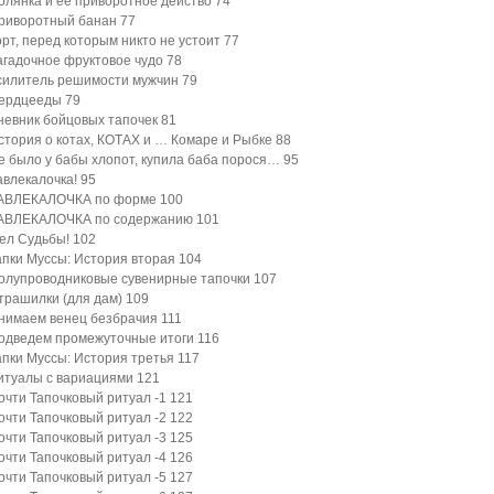
олянка и ее приворотное действо
74
риворотный банан
77
орт, перед которым никто не устоит
77
агадочное фруктовое чудо
78
силитель решимости мужчин
79
ердцееды
79
невник бойцовых тапочек
81
стория о котах, КОТАХ и … Комаре и Рыбке
88
е было у бабы хлопот, купила баба порося…
95
авлекалочка!
95
АВЛЕКАЛОЧКА по форме
100
АВЛЕКАЛОЧКА по содержанию
101
ел Судьбы!
102
апки Муссы: История вторая
104
олупроводниковые сувенирные тапочки
107
трашилки (для дам)
109
нимаем венец безбрачия
111
одведем промежуточные итоги
116
апки Муссы: История третья
117
итуалы с вариациями
121
очти Тапочковый ритуал -1
121
очти Тапочковый ритуал -2
122
очти Тапочковый ритуал -3
125
очти Тапочковый ритуал -4
126
очти Тапочковый ритуал -5
127