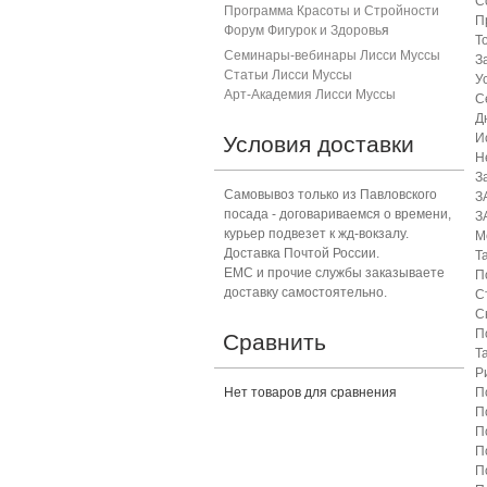
С
Программа Красоты и Стройности
П
Форум Фигурок и Здоровь
я
Т
Семинары-вебинары Лисси Муссы
З
Статьи Лисси Муссы
У
Арт-Академия Лисси Муссы
С
Д
И
Условия доставки
Н
З
Самовывоз только из Павловского
З
посада - договариваемся о времени,
З
курьер подвезет к жд-вокзалу.
М
Доставка Почтой России.
Т
ЕМС и прочие службы заказываете
П
доставку самостоятельно.
С
С
П
Сравнить
Т
Р
Нет товаров для сравнения
П
П
П
П
П