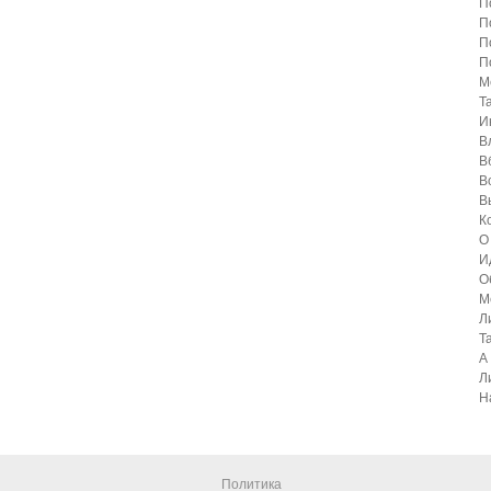
П
П
П
П
М
Т
И
В
В
В
В
К
О
И
О
М
Л
Т
А 
Л
Н
Политика