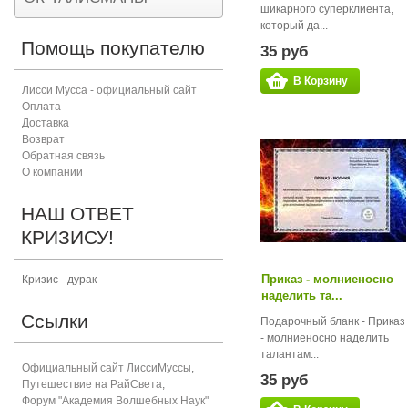
шикарного суперклиента,
который да...
Помощь покупателю
35 руб
В Корзину
Лисси Мусса - официальный сайт
Оплата
Доставка
Возврат
Обратная связь
О компании
НАШ ОТВЕТ
КРИЗИСУ!
Приказ - молниеносно
Кризис - дурак
наделить та...
Ссылки
Подарочный бланк - Приказ
- молниеносно наделить
талантам...
Официальный сайт ЛиссиМуссы
,
35 руб
Путешествие на РайСвета
,
Форум "Академия Волшебных Наук"