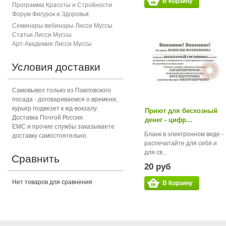
В Корзину
Программа Красоты и Стройности
Форум Фигурок и Здоровь
я
Семинары-вебинары Лисси Муссы
Статьи Лисси Муссы
Арт-Академия Лисси Муссы
Условия доставки
Самовывоз только из Павловского
посада - договариваемся о времени,
курьер подвезет к жд-вокзалу.
Приют для бесхозный
Доставка Почтой России.
денег - цифр...
ЕМС и прочие службы заказываете
Бланк в электронном виде -
доставку самостоятельно.
распечатайте для себя и
для св...
Сравнить
20 руб
Нет товаров для сравнения
В Корзину