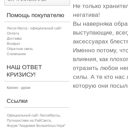
Не только храните
негатива!
Помощь покупателю
Вы наверняка обра
Лисси Мусса - официальный сайт
выступающие, всег
Оплата
Доставка
аксессуарах блест
Возврат
Обратная связь
Именно потому, чт
О компании
влияния, как плохо
НАШ ОТВЕТ
отразить любое нег
КРИЗИСУ!
силы. А те кто нас
которую они посыл
Кризис - дурак
Ссылки
Официальный сайт ЛиссиМуссы
,
Путешествие на РайСвета
,
Форум "Академия Волшебных Наук"