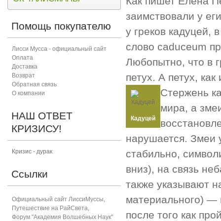
Как пишет Елена П
заимствовали у ег
Помощь покупателю
у греков кадуцей, 
слово caduceum пр
Лисси Мусса - официальный сайт
Оплата
Любопытно, что в 
Доставка
петух. А петух, ка
Возврат
Обратная связь
Стержень ка
О компании
мира, а зме
НАШ ОТВЕТ
Кадуцей
восстановле
КРИЗИСУ!
нарушается. Змеи 
Кризис - дурак
стабильно, символ
вниз), на связь не
Ссылки
также указывают н
материального) — в
Официальный сайт ЛиссиМуссы
,
Путешествие на РайСвета
,
после того как про
Форум "Академия Волшебных Наук"