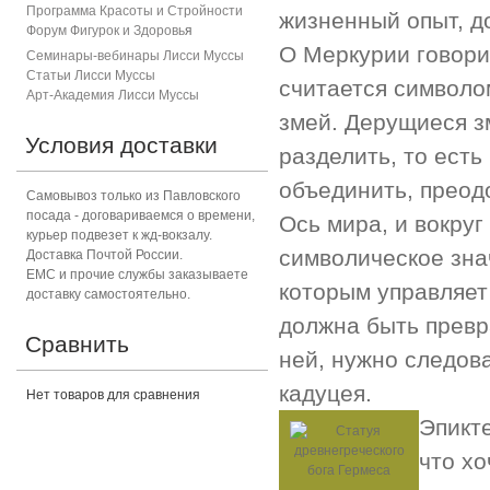
Программа Красоты и Стройности
жизненный опыт, до
Форум Фигурок и Здоровь
я
О Меркурии говори
Семинары-вебинары Лисси Муссы
Статьи Лисси Муссы
считается символо
Арт-Академия Лисси Муссы
змей. Дерущиеся з
Условия доставки
разделить, то есть
объединить, преод
Самовывоз только из Павловского
посада - договариваемся о времени,
Ось мира, и вокруг
курьер подвезет к жд-вокзалу.
символическое зна
Доставка Почтой России.
ЕМС и прочие службы заказываете
которым управляет
доставку самостоятельно.
должна быть превр
Сравнить
ней, нужно следов
кадуцея.
Нет товаров для сравнения
Эпикте
что хо