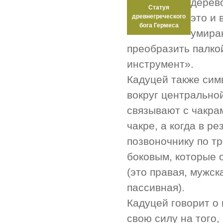
дерево
Статуя
это и 
древнегреческого
бога Гермеса
умираю
преобразить палкой
инструмент».
Кадуцей также сим
вокруг центральной
связывают с чакра
чакре, а когда в р
позвоночнику по т
боковым, которые 
(это правая, мужск
пассивная).
Кадуцей говорит о
свою силу на того,