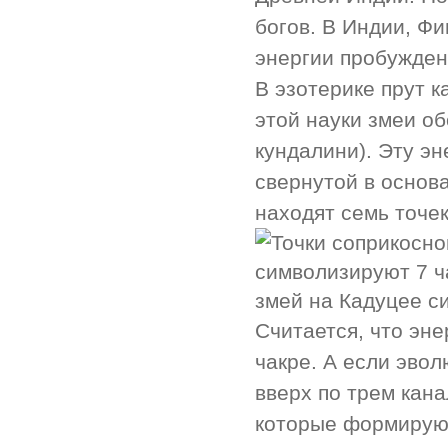
богов. В Индии, Ф
энергии пробужден
В эзотерике прут к
этой науки змеи о
кундалини). Эту э
свернутой в основа
находят семь точек
змей на Кадуцее с
Считается, что эн
чакре. А если эво
вверх по трем кана
которые формируют