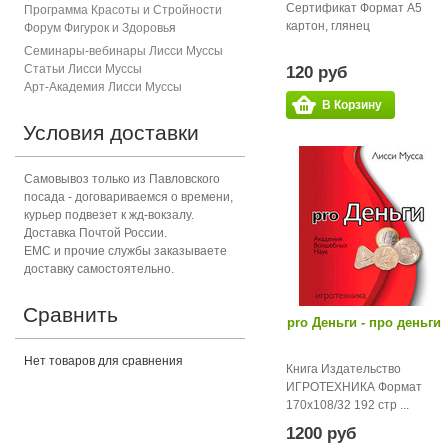
Сертификат Формат А5
Программа Красоты и Стройности
картон, глянец
Форум Фигурок и Здоровь
я
Семинары-вебинары Лисси Муссы
Статьи Лисси Муссы
120 руб
Арт-Академия Лисси Муссы
В Корзину
Условия доставки
Самовывоз только из Павловского
посада - договариваемся о времени,
курьер подвезет к жд-вокзалу.
Доставка Почтой России.
ЕМС и прочие службы заказываете
доставку самостоятельно.
Сравнить
pro Деньги - про деньги
Нет товаров для сравнения
Книга Издательство
ИГРОТЕХНИКА Формат
170х108/32 192 стр ...
1200 руб