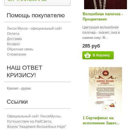
Помощь покупателю
Волшебная палочка -
Процветание
Цветущая волшебная
Лисси Мусса - официальный сайт
палочка - значит, она в
Оплата
самом соку: Ж...
Доставка
Возврат
285 руб
Обратная связь
О компании
В Корзину
НАШ ОТВЕТ
КРИЗИСУ!
Кризис - дурак
Ссылки
Официальный сайт ЛиссиМуссы
,
1 Сертификат на
Путешествие на РайСвета
,
исполнение Завет...
Форум "Академия Волшебных Наук"