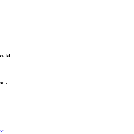
си М...
овы...