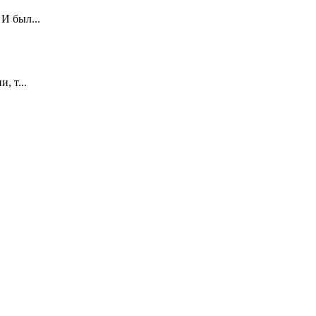
И был...
, т...