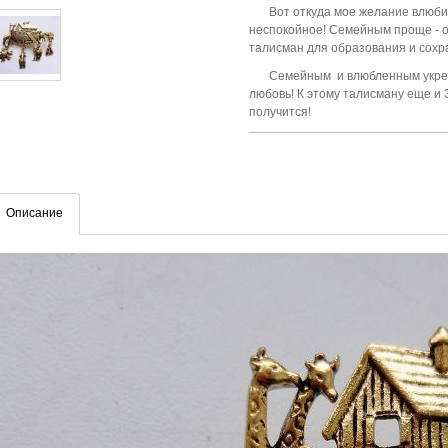
Вот откуда мое желание влюбит
неспокойное! Семейным проще - 
талисман для образования и сохр
Семейным
и влюбленным укре
любовь! К этому талисману еще и
получится!
Описание