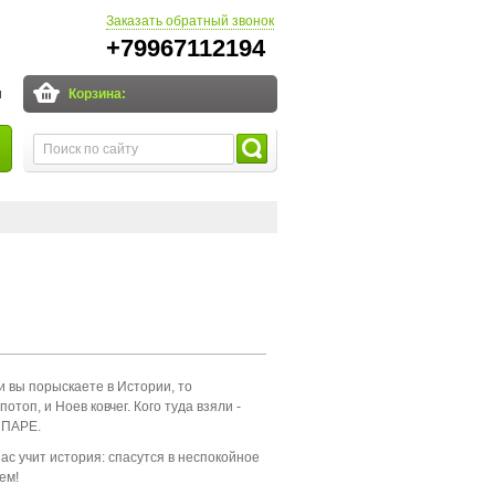
Заказать обратный звонок
+79967112194
и
Корзина:
и вы порыскаете в Истории, то
топ, и Ноев ковчег. Кого туда взяли -
в ПАРЕ.
ас учит история: спасутся в неспокойное
ем!