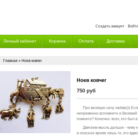
Создать аккаунт
Войт
Личный кабинет
Корзина
Оплата
Доставка
Главная
» Ноев ковчег
Ноев ковчег
750 руб
Про великую силу любви))) Есл
непременно вспомните и Великий по
помните? Конечно: всех, кто был 
Двигаем мысль дальше - чему н
и опасное время лишь те, кто вдво