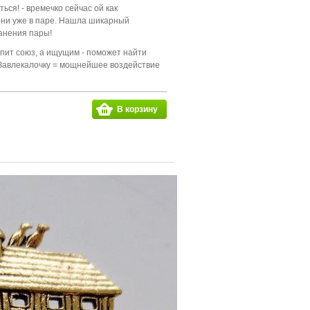
ься! - времечко сейчас ой как
они уже в паре. Нашла шикарный
анения пары!
пит союз, а ищущим - поможет найти
 Завлекалочку = мощнейшее воздействие
В корзину