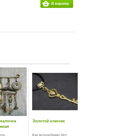
В корзину
екалочка
Золотой ключик
жная
нза
Как волшебнику без