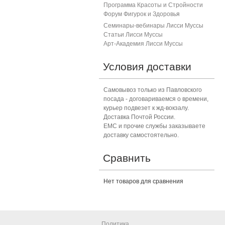
Программа Красоты и Стройности
Форум Фигурок и Здоровь
я
Семинары-вебинары Лисси Муссы
Статьи Лисси Муссы
Арт-Академия Лисси Муссы
Условия доставки
Самовывоз только из Павловского
посада - договариваемся о времени,
курьер подвезет к жд-вокзалу.
Доставка Почтой России.
ЕМС и прочие службы заказываете
доставку самостоятельно.
Сравнить
Нет товаров для сравнения
Политика