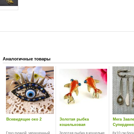
Аналогичные товары
Всевидящее око 2
Золотая рыбка
Мега Завл
кошельковая
Супердене
Глаз ручной, украшенный
Золотая рыбка в кошельке
8х10 см бро