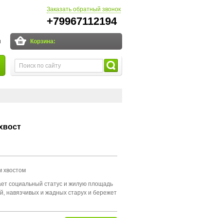
Заказать обратный звонок
+79967112194
и
Корзина:
хвост
 хвостом
ает социальный статус и жилую площадь
й, навязчивых и жадных старух и бережет