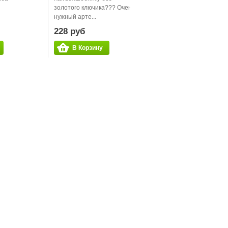
золотого ключика??? Очень
нужный арте...
228 руб
В Корзину