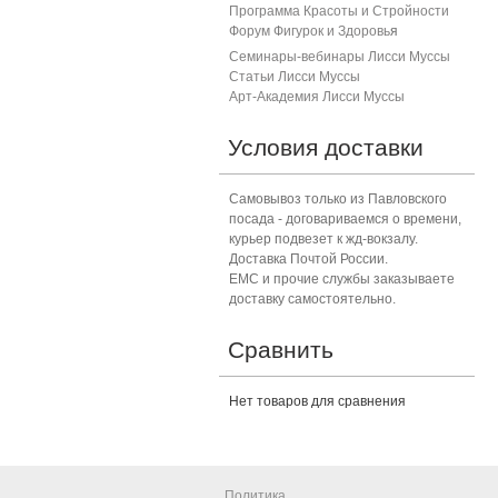
Программа Красоты и Стройности
Форум Фигурок и Здоровь
я
Семинары-вебинары Лисси Муссы
Статьи Лисси Муссы
Арт-Академия Лисси Муссы
Условия доставки
Самовывоз только из Павловского
посада - договариваемся о времени,
курьер подвезет к жд-вокзалу.
Доставка Почтой России.
ЕМС и прочие службы заказываете
доставку самостоятельно.
Сравнить
Нет товаров для сравнения
Политика