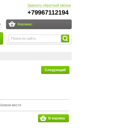
Заказать обратный звонок
+79967112194
и
Корзина:
Следующий
юбимом месте
В корзину