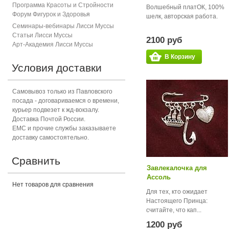
Программа Красоты и Стройности
Волшебный платОК, 100%
Форум Фигурок и Здоровь
я
шелк, авторская работа.
Семинары-вебинары Лисси Муссы
Статьи Лисси Муссы
2100 руб
Арт-Академия Лисси Муссы
В Корзину
Условия доставки
Самовывоз только из Павловского
посада - договариваемся о времени,
курьер подвезет к жд-вокзалу.
Доставка Почтой России.
ЕМС и прочие службы заказываете
доставку самостоятельно.
Сравнить
Завлекалочка для
Ассоль
Нет товаров для сравнения
Для тех, кто ожидает
Настоящего Принца:
считайте, что кап...
1200 руб