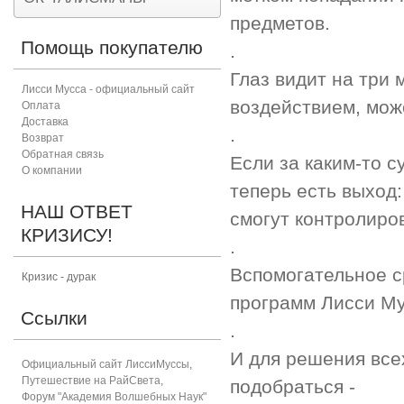
предметов.
Помощь покупателю
.
Глаз видит на три 
Лисси Мусса - официальный сайт
воздействием, може
Оплата
Доставка
.
Возврат
Обратная связь
Если за каким-то с
О компании
теперь есть выход:
НАШ ОТВЕТ
смогут контролиров
КРИЗИСУ!
.
Вспомогательное с
Кризис - дурак
программ Лисси М
Ссылки
.
И для решения всех
Официальный сайт ЛиссиМуссы
,
Путешествие на РайСвета
,
подобраться -
Форум "Академия Волшебных Наук"