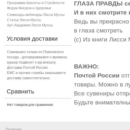
ГЛАЗА ПРАВДЫ се
Программа Красоты и Стройности
Форум Фигурок и Здоровь
я
И в них смотрите
Семинары-вебинары Лисси Муссы
Статьи Лисси Муссы
Ведь вы прекрасно 
Арт-Академия Лисси Муссы
в глаза смотреть
Условия доставки
(с) Из книги Лисси
Самовывоз только из Павловского
посада - договариваемся о времени,
курьер подвезет к жд-вокзалу.
ВАЖНО:
Доставка Почтой России.
ЕМС и прочие службы заказываете
Почтой России
от
доставку самостоятельно.
товары. Можно в лу
Сравнить
Все сувениры отп
Будьте внимателны,
Нет товаров для сравнения
Политика