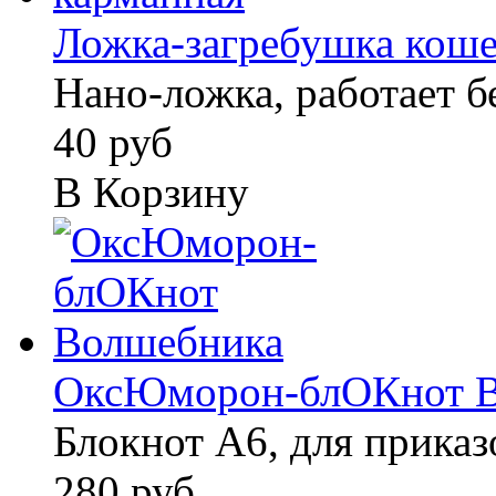
Ложка-загребушка кошел
Нано-ложка, работает б
40 руб
В Корзину
ОксЮморон-блОКнот В
Блокнот А6, для прика
280 руб