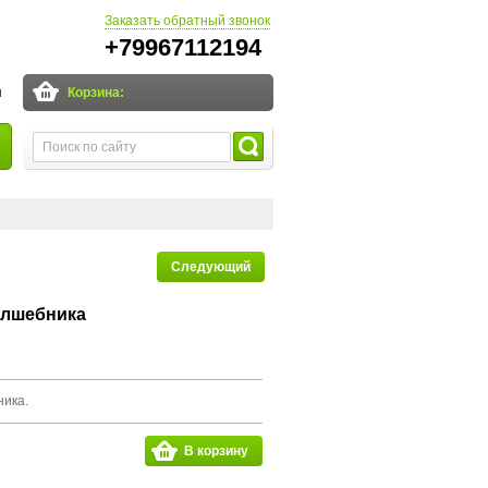
Заказать обратный звонок
+79967112194
и
Корзина:
Следующий
лшебника
ника.
В корзину