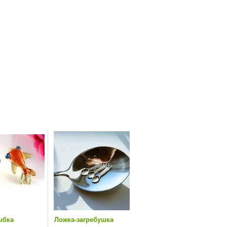
ыбка
Ложка-загребушка