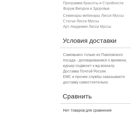
Программа Красоты и Стройности
Форум Фигурок и Здоровь
я
Семинары-вебинары Лисси Муссы
Статьи Лисси Муссы
Арт-Академия Лисси Муссы
Условия доставки
Самовывоз только из Павловского
посада - договариваемся о времени,
курьер подвезет к жд-вокзалу.
Доставка Почтой России.
ЕМС и прочие службы заказываете
доставку самостоятельно.
Сравнить
Нет товаров для сравнения