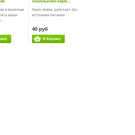
вая
кошельково-карм...
ка в кошельке
Нано-ложка, работает без
нять ваши
источника питания
..
40 руб
зину
В Корзину