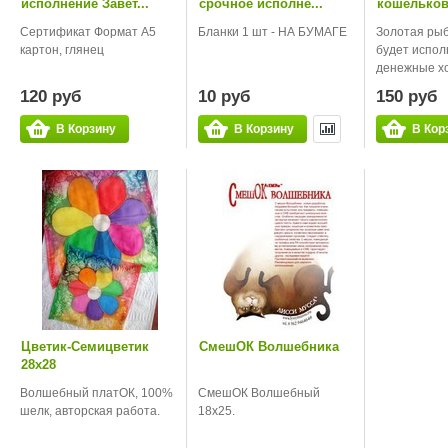
исполнение Завет...
срочное исполне...
кошелько
Сертификат Формат А5
Бланки 1 шт - НА БУМАГЕ
Золотая рыб
картон, глянец
будет испол
денежные хо.
120 руб
10 руб
150 руб
В Корзину
В Корзину
В Кор
Цветик-Семицветик
СмешОК Волшебника
28х28
Волшебный платОК, 100%
СмешОК Волшебный
шелк, авторская работа.
18х25.