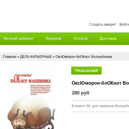
Создать аккаунт
Войт
Личный кабинет
Корзина
Оплата
Доставка
Главная
»
ДЕЛА КАРЬЕРНЫЕ
» ОксЮморон-блОКнот Волшебника
Предыдущий
ОксЮморон-блОКнот Во
280 руб
Блокнот А6, для приказов Волшеб